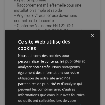
longévité optimale
– Raccordement mâle/femelle pour une
installation simple et rapide
– Angle de 67° adapté aux déviations
courantes de descente
– Conforme à la norme EN 12200-1
– Teinte graphite (RAL 7024) élégante et
×
discrète
Ce site Web utilise des
Caractéristiques
cookies
– Marque : Fitt
– Dimensions : 21 cm x 17,5 cm x 8,5 cm
Nous utilisons des cookies pour
– Matière : PVC
personnaliser le contenu, les publicités et
– Couleur : Graphite (RAL 7024)
analyser notre trafic. Nous partageons
– Angle : 67°
également des informations sur votre
– Diamètre : Ø80
utilisation de notre site avec nos
– Type de pose : Mâle – Femelle
Info-tri PRODUITS PMCB :
partenaires de publicité et d'analyse qui
peuvent les combiner avec d'autres
informations que vous leur avez fournies
ou qu'ils ont collectées lors de votre