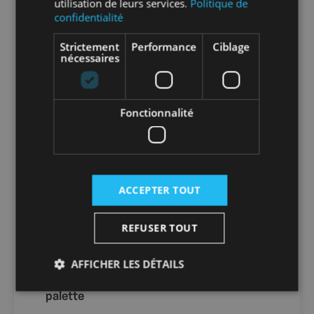
utilisation de leurs services.
Politique de
Info-tri EMBALLAGE :
confidentialité
Strictement
Performance
Ciblage
nécessaires
En savoir plus sur le tri de nos emballages et
de nos produits
Fonctionnalité
Packaging
sans packaging
Nombre par
1
unité
ACCEPTER TOUT
Nombre par
10
REFUSER TOUT
carton
AFFICHER LES DÉTAILS
Nombre par
300
palette