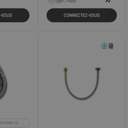
exemple est le maintien d'un 
--,-- €
HT / Pièce
pour un utilisateur entre les p
-VOUS
CONNECTEZ-VOUS
Fournisseur
Expiration
Description
/
Domaine
Fournisseur
/
Expiration
Description
Domaine
.shop.fitt.mc
29
Ce cookie est utilisé pour suivre les activités et les sess
minutes
afin d'améliorer les performances et la convivialité du s
E
5 mois 4
Ce cookie est défini par Youtube pour garder une tr
Google LLC
50
comprendre comment les visiteurs interagissent avec le 
semaines
de l'utilisateur pour les vidéos Youtube intégrées dans
.youtube.com
secondes
également déterminer si le visiteur du site utilise la
l'ancienne version de l'interface Youtube.
.shop.fitt.mc
Session
Ce cookie est utilisé pour suivre les activités et les inte
utilisateurs à travers le site Web afin de faciliter une me
.youtube.com
5 mois 4
compréhension des sources de trafic et du comportemen
semaines
.shop.fitt.mc
Session
Ce cookie est utilisé pour stocker des informations sur 
Session
Ce cookie est défini par YouTube pour suivre les vu
Google LLC
de l'utilisateur sur le site. Il suit des détails tels que la 
intégrées.
.youtube.com
laquelle l'utilisateur est venu, le chemin qu'ils ont pris,
recherche et le mot clé utilisés, et leur emplacement a
première visite. Cette information est utilisée pour anal
performances du site en comprenant le comportement de
.shop.fitt.mc
Session
Ce cookie est utilisé pour stocker des données spécifique
pour aider à surveiller et analyser l'efficacité des campa
optimiser l'expérience utilisateur sur le site.
1 an 1
Ce nom de cookie est associé à Google Universal Analyti
Google LLC
ISPONIBLES
mois
mise à jour importante du service d'analyse le plus cou
.fitt.mc