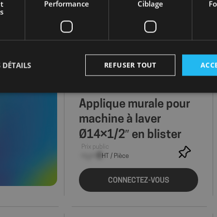
t
Performance
Ciblage
Fo
s
 DÉTAILS
REFUSER TOUT
ACC
Applique murale pour
Strictement nécessaires
Performance
Ciblage
Fonctionnalité
machine à laver
nt nécessaires habilitent des fonctionnalités de base du site Web telles que la connexion
Ø14×1/2″ en blister
s. Le site Web ne peut pas être utilisé correctement sans les cookies strictement nécess
Prix public
Fournisseur
/
--,-- €
Expiration
Description
HT / Pièce
Domaine
shop.fitt.mc
6 mois 1
Ce cookie est utilisé pour enreg
CONNECTEZ-VOUS
semaine
préférences des visiteurs conce
des cookies sur le site. Il perm
rappeler à quels cookies l'utili
consenti, assurant une meille
utilisateur tout en naviguant su