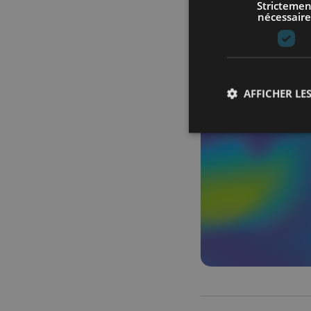
Strictemen
nécessaire
AFFICHER LES
Les cookies stricteme
la gestion des compte
Nom
axeptio_cookies