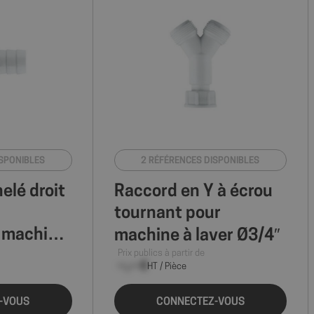
ISPONIBLES
2 RÉFÉRENCES DISPONIBLES
elé droit
Raccord en Y à écrou
tournant pour
 machine
machine à laver Ø3/4″
Prix publics à partir de
--,-- €
HT / Pièce
-VOUS
CONNECTEZ-VOUS