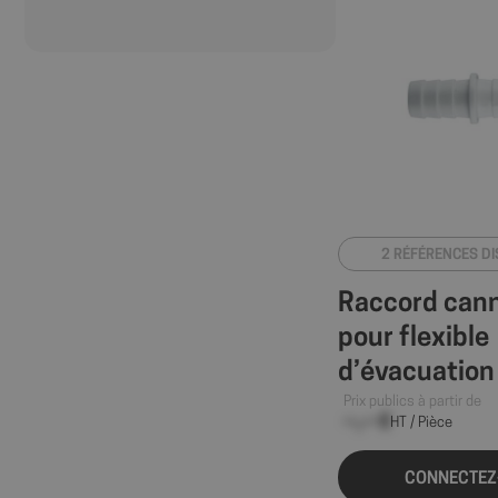
2 RÉFÉRENCES D
Raccord cann
pour flexible
d’évacuation
à laver Ø21
Prix publics à partir de
--,-- €
HT / Pièce
CONNECTEZ