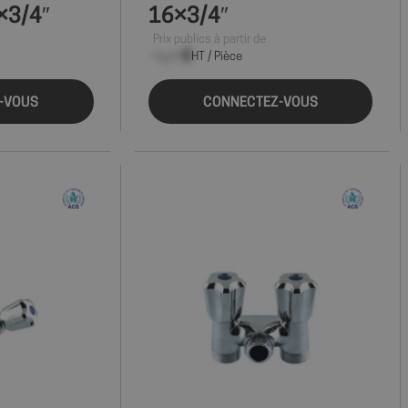
×3/4″
16×3/4″
Prix publics à partir de
--,-- €
HT / Pièce
-VOUS
CONNECTEZ-VOUS