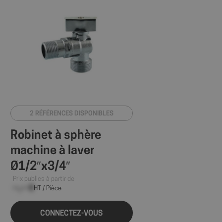
2 RÉFÉRENCES DISPONIBLES
Robinet à sphère
machine à laver
Ø1/2″x3/4″
Prix publics à partir de
--,-- €
HT / Pièce
CONNECTEZ-VOUS