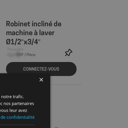
Robinet incliné de
machine à laver
Ø1/2″x3/4″
Prix public
--,-- €
HT / Pièce
CONNECTEZ-VOUS
×
notre trafic.
ec nos partenaires
vous leur avez
 de confidentialité