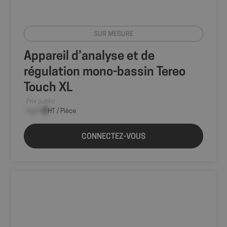
SUR MESURE
Appareil d’analyse et de
régulation mono-bassin Tereo
Touch XL
Prix public
--,-- €
HT / Pièce
axeptio_authorized_vendors
6 mo
Axeptio
CONNECTEZ-VOUS
sem
shop.fitt.mc
axeptio_all_vendors
6 mo
Axeptio