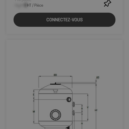
Prix public
comprenant le
--,-- €
HT / Pièce
comportement
des utilisateurs.
sbjs_udata
.shop.fitt.mc
Session
Ce cookie est
CONNECTEZ-VOUS
utilisé pour
stocker des
données
spécifiques à
l'utilisateur
pour aider à
surveiller et
analyser
l'efficacité des
campagnes
publicitaires et
optimiser
l'expérience
utilisateur sur
le site.
_ga
1 an 1
Ce nom de
Google LLC
mois
cookie est
.fitt.mc
associé à
Google
Universal
Analytics - qui
est une mise à
jour
importante du
service
d'analyse le