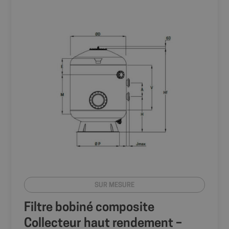
détails sur la
première visite
de l'utilisateur
sur le site, y
compris
l'horodatage, le
site de
référence et la
source du
trafic, pour
évaluer
l'efficacité des
campagnes de
marketing et
des sources de
site Web.
sbjs_migrations
.shop.fitt.mc
Session
Ce cookie est
utilisé pour
suivre les
interactions
utilisateur et la
migration entre
différentes
pages ou
sections du site
SUR MESURE
Web pour
améliorer
l'expérience
Filtre bobiné composite
utilisateur et
l'analyse des
Collecteur haut rendement –
performances