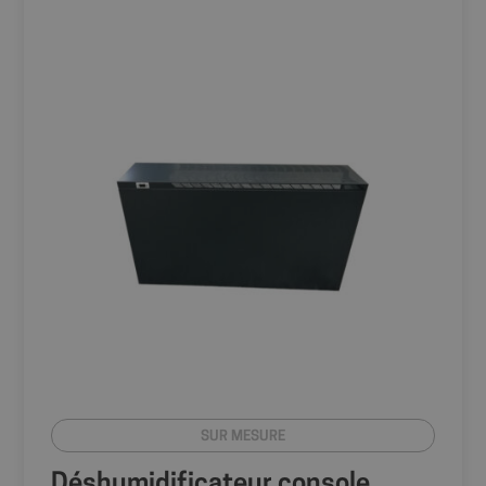
SUR MESURE
Déshumidificateur console