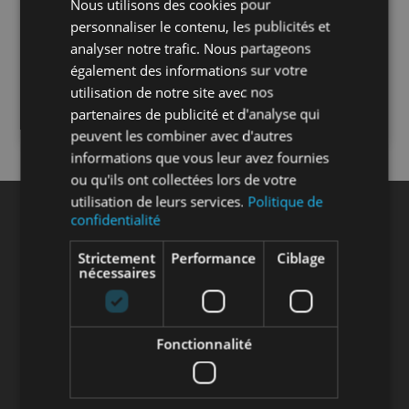
Nous utilisons des cookies pour
personnaliser le contenu, les publicités et
Prix public
analyser notre trafic. Nous partageons
--,-- €
HT / Pièce
également des informations sur votre
utilisation de notre site avec nos
CONNECTEZ-VOUS
partenaires de publicité et d'analyse qui
peuvent les combiner avec d'autres
informations que vous leur avez fournies
ou qu'ils ont collectées lors de votre
utilisation de leurs services.
Politique de
confidentialité
INSCRIVEZ-VOUS À NOTRE NEWSLETTER
Strictement
Performance
Ciblage
nécessaires
En vous inscrivant à la newsletter vous acceptez de recevoir des
mails de notre part sur notre actualité et nos offres en cours. Nous
Fonctionnalité
ne partageons pas vos données à des tiers. Vous pouvez à tout
moment vous désinscrire en cliquant dans la partie basse des
Newsletters envoyées.