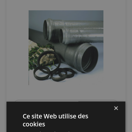
SUR MESURE
×
Ce site Web utilise des
Tube PVC irrigation à joint PMS
cookies
8-10-14-16 bars