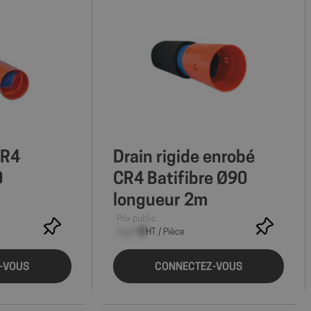
CR4
Drain rigide enrobé
0
CR4 Batifibre Ø90
longueur 2m
Prix public
--,-- €
HT / Pièce
-VOUS
CONNECTEZ-VOUS