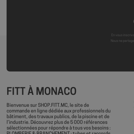
sbjs_current
__Secure-
ROLLOUT_TOKEN
sbjs_first
YSC
En vous inscriva
Nous ne partage
sbjs_udata
_ga
FITT À MONACO
sbjs_first_add
Bienvenue sur SHOP.FITT.MC, le site de
commande en ligne dédiée aux professionnels du
bâtiment, des travaux publics, de la piscine et de
sbjs_migrations
l’industrie. Découvrez plus de 5 000 références
sélectionnées pour répondre à tous vos besoins :