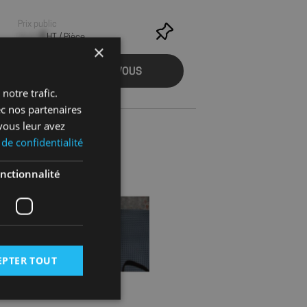
Prix public
--,-- €
HT / Pièce
×
CONNECTEZ-VOUS
notre trafic.
ec nos partenaires
vous leur avez
 de confidentialité
nctionnalité
EPTER TOUT