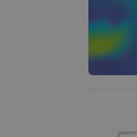
Les cookies stricteme
la gestion des compte
Nom
axeptio_cookies
wcmca_product_han
VISITOR_PRIVACY_
Politique de confident
axeptio_authorize