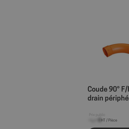
Coude 90° F/
drain périphé
Prix public
--,-- €
HT / Pièce