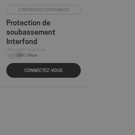
2 RÉFÉRENCES DISPONIBLES
 des utilisateurs et
Protection de
aires.
soubassement
Interfond
istrer les
Prix publics à partir de
rnant l'utilisation
--,-- €
HT / Pièce
et au site de se
sateur a accepté et
ure expérience
r le site.
CONNECTEZ-VOUS
cker le consentement
 confidentialité pour
enregistre les
u visiteur
s et paramètres de
e que leurs
ors des prochaines
ker les préférences
ur les différents