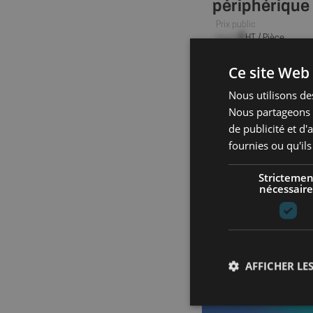
périphérique
Prix public
--,-- €
HT / Pièce
Ce site Web 
CONNECTEZ
Nous utilisons des
Nous partageons é
de publicité et d
fournies ou qu'ils
Strictemen
nécessaire
AFFICHER LES