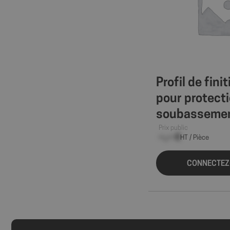
axeptio_all_vendor
_GRECAPTCHA
Profil de fini
PHPSESSID
pour protect
soubasseme
Prix public
--,-- €
HT / Pièce
CONNECTEZ
Nom
Nom
sbjs_session
VISITOR_INFO1_LIV