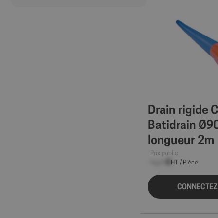
Drain rigide 
Batidrain Ø9
longueur 2m
Prix public
--,-- €
HT / Pièce
CONNECTEZ