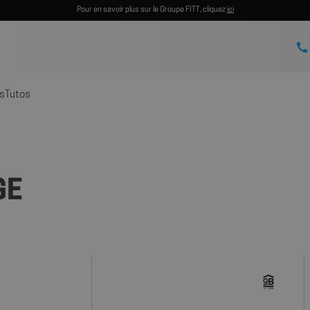
Pour en savoir plus sur le Groupe FITT, cliquez
ici
s
Tutos
GE