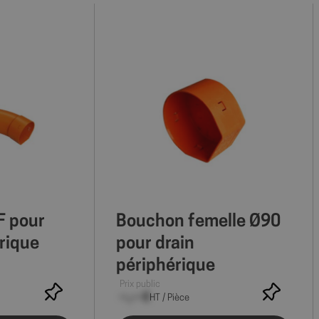
F pour
Bouchon femelle Ø90
rique
pour drain
périphérique
Prix public
--,-- €
HT / Pièce