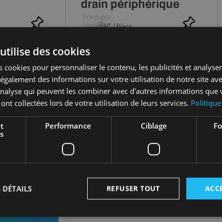
drain périphérique
Prix public
--,-- €
HT / Pièce
utilise des cookies
-VOUS
CONNECTEZ-VOUS
 cookies pour personnaliser le contenu, les publicités et analyser 
galement des informations sur votre utilisation de notre site av
'analyse qui peuvent les combiner avec d'autres informations que 
 ont collectées lors de votre utilisation de leurs services.
Politique
t
Performance
Ciblage
Fo
s
 DÉTAILS
REFUSER TOUT
ACC