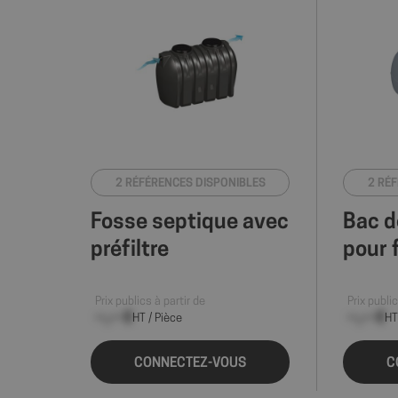
2 RÉFÉRENCES DISPONIBLES
2 RÉ
Fosse septique avec
Bac d
préfiltre
pour 
Prix publics à partir de
Prix public
--,-- €
--,-- €
HT / Pièce
HT
CONNECTEZ-VOUS
C