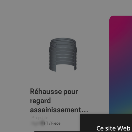
Réhausse pour
regard
assainissement
individuel
Prix public
--,-- €
HT / Pièce
Ce site Web 