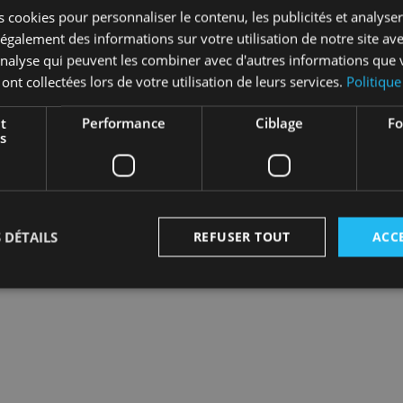
 cookies pour personnaliser le contenu, les publicités et analyser 
CONNECTEZ-VOUS
galement des informations sur votre utilisation de notre site av
'analyse qui peuvent les combiner avec d'autres informations que 
 ont collectées lors de votre utilisation de leurs services.
Politique
t
Performance
Ciblage
Fo
s
 DÉTAILS
REFUSER TOUT
ACC
Strictement nécessaires
Performance
Ciblage
Fonctionnalité
nt nécessaires habilitent des fonctionnalités de base du site Web telles que la connexion
s. Le site Web ne peut pas être utilisé correctement sans les cookies strictement nécess
Fournisseur
/