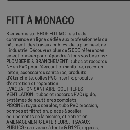
PHPSESSID
FITT À MONACO
Bienvenue sur SHOP.FITT.MC, le site de
commande en ligne dédiée aux professionnels du
bâtiment, des travaux publics, de la piscine et de
l’industrie. Découvrez plus de 5 000 références
sélectionnées pour répondre à tous vos besoins :
PLOMBERIE & BRANCHEMENT : tubes et raccords
Nom
NF en PVC pour l'évacuation sanitaire, raccords
Nom
laiton, accessoires sanitaires, produits
sbjs_session
d'étanchéité, colles PVC Interfix, produits
VISITOR_INFO1_LIV
d'entretien et réparation.
EVACUATION SANITAIRE, GOUTTIERES,
VENTILATION : tubes et raccords PVC rigide,
sbjs_current
systèmes de gouttières complets.
__Secure-
PISCINE : tuyaux spiralés, tube PVC pression,
ROLLOUT_TOKEN
pompes et filtration, pièces à sceller,
sbjs_first
YSC
équipements de la piscine, et entretien.
AMENAGEMENTS EXTERIEURS, TRAVAUX
PUBLICS : caniveaux à fente & B125, regards,