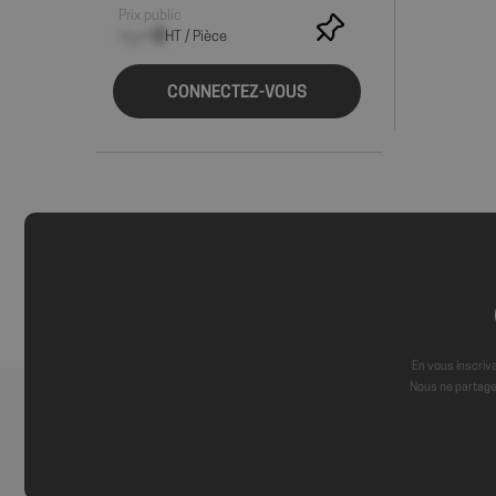
Nom
Prix public
--,-- €
HT / Pièce
axeptio_cookies
CONNECTEZ-VOUS
wcmca_product_han
VISITOR_PRIVACY_
Politique de confident
axeptio_authorize
En vous inscriva
Nous ne partage
axeptio_all_vendor
_GRECAPTCHA