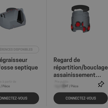
FÉRENCES DISPONIBLES
égraisseur
Regard de
fosse septique
répartition/bouclage
assainissement
individuel
s à partir de
Prix public
--,-- €
 / Pièce
HT / Pièce
ONNECTEZ-VOUS
CONNECTEZ-VOUS