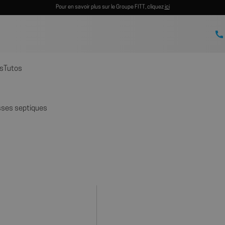
Pour en savoir plus sur le Groupe FITT, cliquez
ici
s
Tutos
sses septiques
S