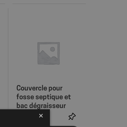
Couvercle pour
fosse septique et
bac dégraisseur
×
Prix public
--,-- €
HT / Pièce