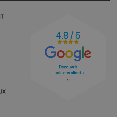
écuté dans le but
ques.
ions basées sur le
tifiant à usage
NT
variables de session
ment d'un nombre
 façon dont il est
 site, mais un bon
statut de connexion
4.8 / 5
ages.
Découvrir
ions des utilisateurs
l’avis des clients
ite Web, aidant à
ace des préférences
site.
 les sites; il peut
 nouvelle ou
ractions des
illeure analyse et
AUX
t des utilisateurs.
la première session
es des vidéos
source à partir de
 le moteur de
u moment de la