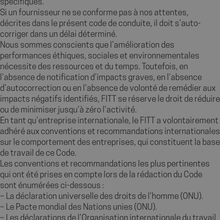
spécifiques.
sem
Si un fournisseur ne se conforme pas à nos attentes,
décrites dans le présent code de conduite, il doit s’auto-
corriger dans un délai déterminé.
Nous sommes conscients que l’amélioration des
performances éthiques, sociales et environnementales
nécessite des ressources et du temps. Toutefois, en
l’absence de notification d’impacts graves, en l’absence
d’autocorrection ou en l’absence de volonté de remédier aux
impacts négatifs identifiés, FITT se réserve le droit de réduire
ou de minimiser jusqu’à zéro l’activité.
En tant qu’entreprise internationale, le FITT a volontairement
adhéré aux conventions et recommandations internationales
sur le comportement des entreprises, qui constituent la base
Politique de confidentialité de Google
wcmca_product_handling_fee_counter
shop.fitt.mc
2 mo
de travail de ce Code.
sema
Les conventions et recommandations les plus pertinentes
VISITOR_PRIVACY_METADATA
5 mo
YouTube
qui ont été prises en compte lors de la rédaction du Code
sema
.youtube.com
sont énumérées ci-dessous :
– La déclaration universelle des droits de l’homme (ONU).
– Le Pacte mondial des Nations unies (ONU).
– Les déclarations de l’Organisation internationale du travail