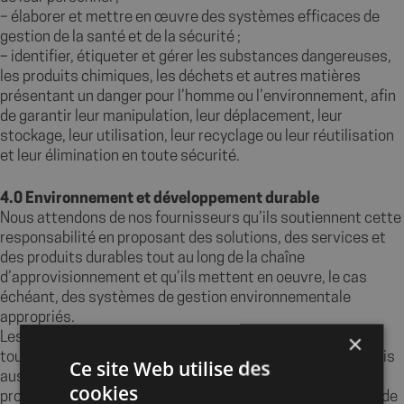
– élaborer et mettre en œuvre des systèmes efficaces de
gestion de la santé et de la sécurité ;
– identifier, étiqueter et gérer les substances dangereuses,
les produits chimiques, les déchets et autres matières
présentant un danger pour l’homme ou l’environnement, afin
de garantir leur manipulation, leur déplacement, leur
stockage, leur utilisation, leur recyclage ou leur réutilisation
et leur élimination en toute sécurité.
4.0 Environnement et développement durable
Nous attendons de nos fournisseurs qu’ils soutiennent cette
responsabilité en proposant des solutions, des services et
des produits durables tout au long de la chaîne
d’approvisionnement et qu’ils mettent en oeuvre, le cas
échéant, des systèmes de gestion environnementale
appropriés.
×
Les fournisseurs doivent non seulement se conformer à
toutes les lois et réglementations environnementales, mais
Ce site Web utilise des
aussi mettre en oeuvre des mesures contribuant à la
cookies
protection de l’environnement. Ils doivent donc s’efforcer de