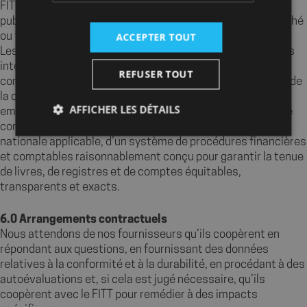
FITT, des fonctionnaires ou d’autres acteurs privés ou
publics, dans l’intention d’obtenir ou de conserver un marché
ACCEPTER TOUT
ou tout autre avantage indu.
Les fournisseurs doivent élaborer et adopter des contrôles
internes adéquats, des programmes d’éthique et de
REFUSER TOUT
conformité ou des mesures de prévention et de détection de
la corruption. Il peut s’agir notamment de sensibiliser les
AFFICHER LES DÉTAILS
employés aux politiques de l’entreprise en matière de lutte
contre la corruption et, conformément à la législation
nationale applicable, d’un système de procédures financières
et comptables raisonnablement conçu pour garantir la tenue
Strictement nécessaires
Performance
de livres, de registres et de comptes équitables,
Ciblage
Fonctionnalité
transparents et exacts.
Les cookies strictement nécessaires habilitent des
6.0 Arrangements contractuels
fonctionnalités de base du site Web telles que la
connexion des utilisateurs et la gestion des comptes.
Nous attendons de nos fournisseurs qu’ils coopèrent en
Le site Web ne peut pas être utilisé correctement
répondant aux questions, en fournissant des données
sans les cookies strictement nécessaires.
relatives à la conformité et à la durabilité, en procédant à des
Fournisseur
/
Nom
Expir
autoévaluations et, si cela est jugé nécessaire, qu’ils
Domaine
coopèrent avec le FITT pour remédier à des impacts
axeptio_cookies
shop.fitt.mc
6 mo