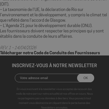
(OIT).
– La taxonomie de l’UE, la déclaration de Rio sur
l’environnement et le développement, y compris le climat tel
que reflété dans l’accord de Glasgow.
– L’Agenda 21 pour le développement durable (ONU).
Les fournisseurs doivent respecter les principes qui y sont
établis dans la conduite de leurs affaires.
REV. 1 – 14/04/2026
Télécharger notre Code de Conduite des Fournisseurs
INSCRIVEZ-VOUS À NOTRE NEWSLETTER
axeptio_authorized_vendors
6 mo
Axeptio
sem
shop.fitt.mc
En vous inscrivant à la newsletter vous acceptez de recevoir des
mails de notre part sur notre actualité et nos offres en cours. Nous
ne partageons pas vos données à des tiers. Vous pouvez à tout
moment vous désinscrire en cliquant dans la partie basse des
Newsletters envoyées.
axeptio_all_vendors
6 mo