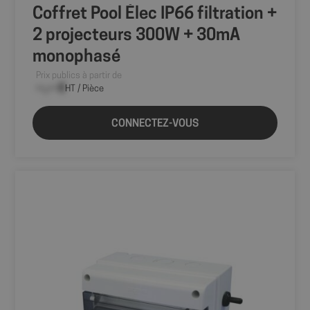
PHPSESSID
Ses
PHP.net
Coffret Pool Élec IP66 filtration +
shop.fitt.mc
2 projecteurs 300W + 30mA
monophasé
Prix publics à partir de
--,-- €
HT / Pièce
CONNECTEZ-VOUS