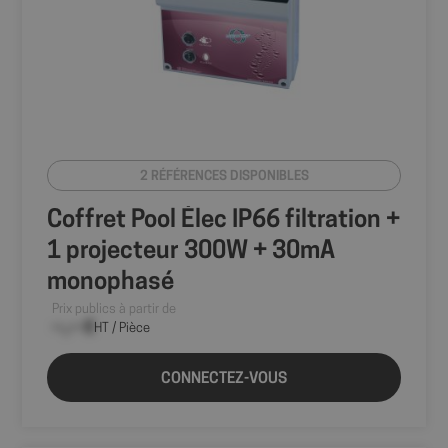
sema
VISITOR_PRIVACY_METADATA
5 mo
YouTube
sema
.youtube.com
2 RÉFÉRENCES DISPONIBLES
Coffret Pool Élec IP66 filtration +
1 projecteur 300W + 30mA
monophasé
Prix publics à partir de
--,-- €
HT / Pièce
CONNECTEZ-VOUS
axeptio_authorized_vendors
6 mo
Axeptio
sem
shop.fitt.mc