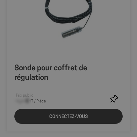
suivre et à
analyser
l'efficacité des
campagnes de
marketing.
_ga_HTFXFN7NWD
.fitt.mc
1 an 1
Ce cookie est
mois
utilisé par
Google
Analytics pour
conserver l'état
de la session.
Sonde pour coffret de
régulation
Prix public
--,-- €
HT / Pièce
CONNECTEZ-VOUS