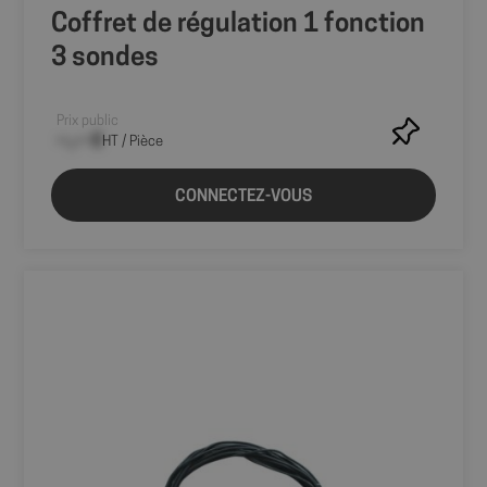
utilisateur et la
migration entre
Coffret de régulation 1 fonction
différentes
pages ou
3 sondes
sections du site
Web pour
améliorer
l'expérience
Prix public
utilisateur et
l'analyse des
--,-- €
HT / Pièce
performances
du site.
CONNECTEZ-VOUS
sbjs_current_add
.shop.fitt.mc
Session
Ce cookie est
utilisé pour
stocker des
informations
sur la visite
actuelle afin de
distinguer les
utilisateurs des
sessions. Il
comprend
généralement
des détails tels
que la source
du trafic, les
données de
campagne et le
comportement
des utilisateurs
pour aider à