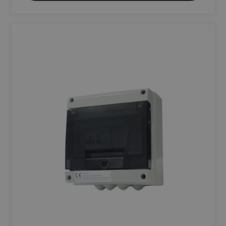
visiteur, de
session et de
campagne pour
les rapports
d'analyse du
site.
sbjs_first_add
.shop.fitt.mc
Session
Ce cookie est
utilisé pour
stocker des
détails sur la
première visite
de l'utilisateur
sur le site, y
compris
l'horodatage, le
site de
référence et la
source du
trafic, pour
évaluer
l'efficacité des
campagnes de
marketing et
des sources de
site Web.
sbjs_migrations
.shop.fitt.mc
Session
Ce cookie est
utilisé pour
suivre les
interactions