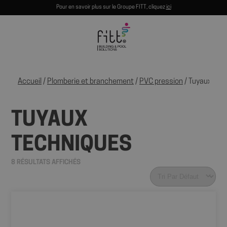
Pour en savoir plus sur le Groupe FITT, cliquez
ici
Accueil
/
Plomberie et branchement
/
PVC pression
/ Tuyaux tec
TUYAUX
TECHNIQUES
8 RÉSULTATS AFFICHÉS