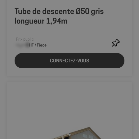
service
d'analyse le
Tube de descente Ø50 gris
plus
couramment
longueur 1,94m
utilisé de
Google. Ce
cookie est
utilisé pour
distinguer les
Prix public
utilisateurs
--,-- €
HT / Pièce
uniques en
attribuant un
numéro généré
aléatoirement
CONNECTEZ-VOUS
comme
identifiant
client. Il est
inclus dans
chaque
demande de
page d'un site
et utilisé pour
calculer les
données de
visiteur, de
session et de
campagne pour
les rapports
d'analyse du
site.
sbjs_first_add
.shop.fitt.mc
Session
Ce cookie est