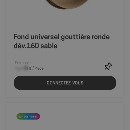
Fond universel gouttière ronde
dév.160 sable
Prix public
--,-- €
HT / Pièce
CONNECTEZ-VOUS
axeptio_authorized_vendors
6 mo
Axeptio
sem
shop.fitt.mc
TOP DES VENTES