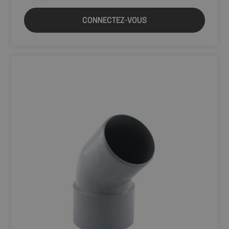
CONNECTEZ-VOUS
Fournisseur
Nom
Expiration
Description
/
Domaine