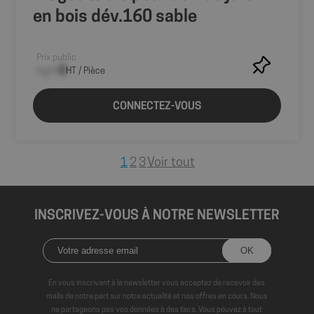
Google
Analytics pour
en bois dév.160 sable
conserver l'état
de la session.
Prix public
--,-- €
HT / Pièce
CONNECTEZ-VOUS
Voir tout
1
2
3
INSCRIVEZ-VOUS À NOTRE NEWSLETTER
En vous inscrivant à la newsletter vous acceptez de recevoir des
mails de notre part sur notre actualité et nos offres en cours. Nous
ne partageons pas vos données à des tiers. Vous pouvez à tout