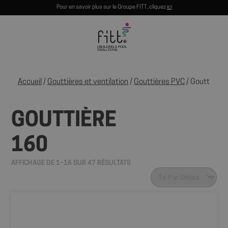
Pour en savoir plus sur le Groupe FITT, cliquez
ici
Accueil
/
Gouttières et ventilation
/
Gouttières PVC
/ Gouttière 
GOUTTIÈRE
160
AFFICHAGE DE 1–16 SUR 47 RÉSULTATS