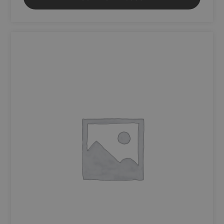
performances
du site en
comprenant le
comportement
des utilisateurs.
sbjs_udata
.shop.fitt.mc
Session
Ce cookie est
utilisé pour
stocker des
données
spécifiques à
l'utilisateur
pour aider à
surveiller et
analyser
l'efficacité des
campagnes
publicitaires et
optimiser
l'expérience
utilisateur sur
le site.
_ga
1 an 1
Ce nom de
Google LLC
mois
cookie est
.fitt.mc
associé à
Google
Universal
Analytics - qui
est une mise à
jour
importante du