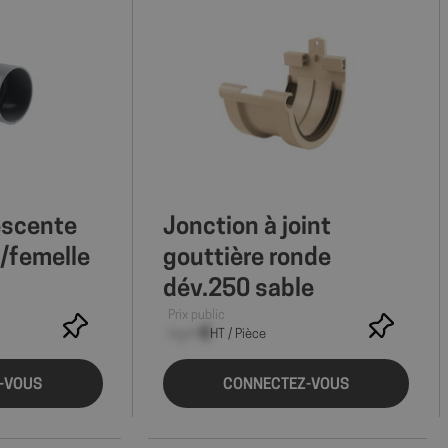
escente
Jonction à joint
/femelle
gouttière ronde
dév.250 sable
Prix public
--,-- €
HT / Pièce
-VOUS
CONNECTEZ-VOUS