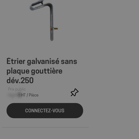
statut de connexion
ages.
ions des utilisateurs
ite Web, aidant à
ace des préférences
site.
 les sites; il peut
 nouvelle ou
Étrier galvanisé sans
ractions des
illeure analyse et
plaque gouttière
t des utilisateurs.
dév.250
la première session
es des vidéos
source à partir de
Prix public
 le moteur de
--,-- €
u moment de la
HT / Pièce
yser et améliorer les
s utilisateurs.
CONNECTEZ-VOUS
s à l'utilisateur
gnes publicitaires et
cs - qui est une
ramment utilisé de