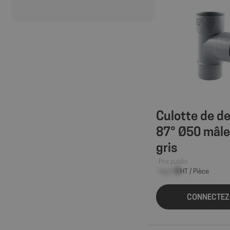
Culotte de d
87° Ø50 mâle
gris
Prix public
--,-- €
HT / Pièce
CONNECTEZ