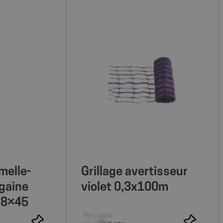
dling_fee_counter
shop.fitt.mc
2 mois 4
semaines
METADATA
5 mois 4
Ce cookie est utilisé pour sto
YouTube
semaines
de l'utilisateur et les choix de
.youtube.com
leur interaction avec le site. Il 
données sur le consentement d
concernant diverses politique
ialité de Google
confidentialité, en veillant à c
préférences soient honorées l
sessions.
d_vendors
6 mois 1
Ce cookie est utilisé pour stoc
Axeptio
semaine
de consentement du visiteur po
shop.fitt.mc
types de cookies utilisés sur le 
s
6 mois 1
Ce cookie est utilisé pour enreg
Axeptio
semaine
préférences de consentement d
shop.fitt.mc
concernant l'utilisation des coo
Web.
5 mois 4
Google reCAPTCHA définit un 
Google LLC
semaines
(_GRECAPTCHA) lorsqu'il est ex
www.google.com
de fournir son analyse des ris
melle-
Grillage avertisseur
Session
Cookie généré par des applicat
PHP.net
 gaine
violet 0,3x100m
langage PHP. Il s'agit d'un iden
shop.fitt.mc
général utilisé pour gérer les 
28×45
utilisateur. Il s'agit normale
généré de manière aléatoire, la
Prix public
utilisé peut être spécifique au