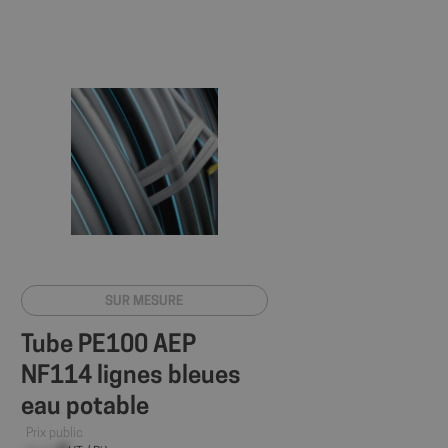
cker le consentement
 confidentialité pour
enregistre les
u visiteur
s et paramètres de
e que leurs
ors des prochaines
ker les préférences
ur les différents
site.
istrer les
es utilisateurs
kies sur le site
SUR MESURE
cookie nécessaire
écuté dans le but
ques.
Tube PE100 AEP
ions basées sur le
NF114 lignes bleues
tifiant à usage
variables de session
eau potable
ment d'un nombre
 façon dont il est
Prix public
 site, mais un bon