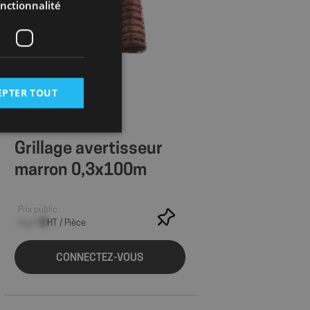
nctionnalité
EPTER TOUT
Grillage avertisseur
marron 0,3x100m
 des utilisateurs et
aires.
Prix public
--,-- €
HT / Pièce
istrer les
CONNECTEZ-VOUS
rnant l'utilisation
et au site de se
sateur a accepté et
ure expérience
r le site.