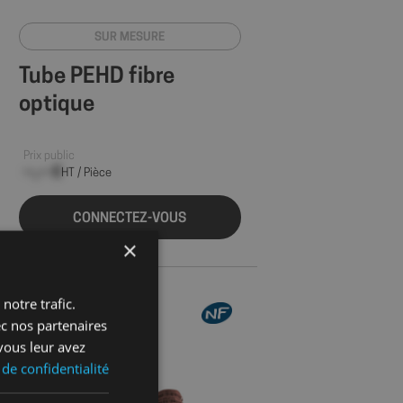
SUR MESURE
Tube PEHD fibre
optique
Prix public
--,-- €
HT / Pièce
CONNECTEZ-VOUS
×
notre trafic.
ec nos partenaires
vous leur avez
 de confidentialité