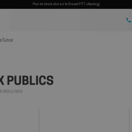
Pour en savoir plus sur le Groupe FITT, cliquez
ici
s
Tutos
X PUBLICS
9 RÉSULTATS