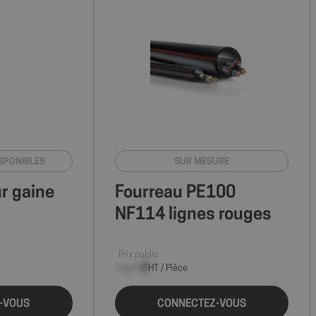
ISPONIBLES
SUR MESURE
r gaine
Fourreau PE100
NF114 lignes rouges
Prix public
--,-- €
HT / Pièce
-VOUS
CONNECTEZ-VOUS