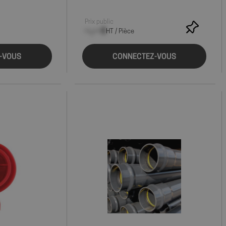
Prix public
--,-- €
HT / Pièce
-VOUS
CONNECTEZ-VOUS