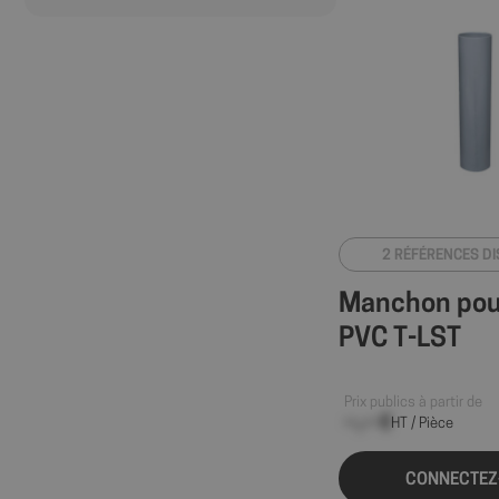
2 RÉFÉRENCES D
Manchon pou
PVC T-LST
Prix publics à partir de
--,-- €
HT / Pièce
CONNECTEZ