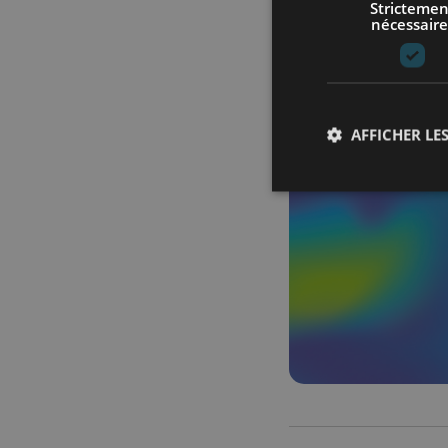
Strictemen
nécessaire
AFFICHER LES
Les cookies stricteme
la gestion des compte
Nom
axeptio_cookies