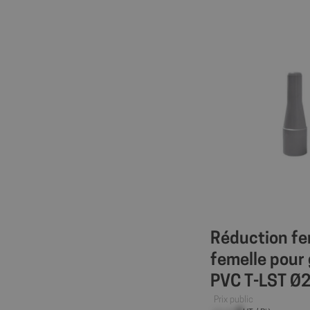
wcmca_product_han
VISITOR_PRIVACY_
Politique de confident
axeptio_authorize
axeptio_all_vendor
_GRECAPTCHA
Réduction fe
PHPSESSID
femelle pour
PVC T-LST Ø
Prix public