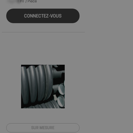
statut de connexion
--,-- €
HT / Pièce
ages.
CONNECTEZ-VOUS
ions des utilisateurs
ite Web, aidant à
ace des préférences
site.
 les sites; il peut
 nouvelle ou
ractions des
illeure analyse et
t des utilisateurs.
la première session
es des vidéos
source à partir de
 le moteur de
u moment de la
yser et améliorer les
s utilisateurs.
s à l'utilisateur
gnes publicitaires et
cs - qui est une
SUR MESURE
ramment utilisé de