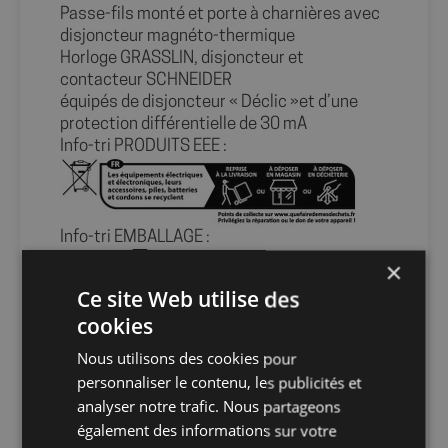
Passe-fils monté et porte à charnières avec
disjoncteur magnéto-thermique
Horloge GRASSLIN, disjoncteur et
contacteur SCHNEIDER
équipés de disjoncteur « Déclic »et d’une
protection différentielle de 30 mA
Info-tri PRODUITS EEE :
Info-tri EMBALLAGE :
×
Ce site Web utilise des
cookies
En savoir plus sur le tri de nos emballages et
de nos produits
Nous utilisons des cookies pour
personnaliser le contenu, les publicités et
Packaging
sans packaging
analyser notre trafic. Nous partageons
également des informations sur votre