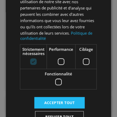
utilisation de notre site avec nos
Nombre par
1
partenaires de publicité et d'analyse qui
unité
peuvent les combiner avec d'autres
informations que vous leur avez fournies
Nombre par
1
ou qu'ils ont collectées lors de votre
sachet
utilisation de leurs services.
Politique de
confidentialité
Nombre par
1
Strictement
Performance
Ciblage
carton
nécessaires
Nombre par
10
palette
Fonctionnalité
ACCEPTER TOUT
DOCUMENTS
REFUSER TOUT