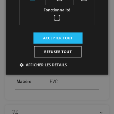
Packaging
sans packaging
Fonctionnalité
Nombre par
1
unité
ACCEPTER TOUT
Nombre par
50
carton
REFUSER TOUT
Nombre par
3000
AFFICHER LES DÉTAILS
palette
Matière
PVC
Strictement nécessaires
Performance
Ciblage
Fonctionnalité
Les cookies strictement nécessaires habilitent des
fonctionnalités de base du site Web telles que la
connexion des utilisateurs et la gestion des comptes.
FAQ
Le site Web ne peut pas être utilisé correctement