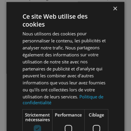
80 m²) avec développé 330
×
– Gamme complète Fitt Rain compatible
Ce site Web utilise des
avec tous types de toitures
cookies
Caractéristiques
– Marque : Fitt
Nous utilisons des cookies pour
– Matière : PVC
personnaliser le contenu, les publicités et
– Couleur : Gris RAL 7035
analyser notre trafic. Nous partageons
– Développé gouttière : 330
également des informations sur votre
Info-tri PRODUITS PMCB :
utilisation de notre site avec nos
partenaires de publicité et d'analyse qui
peuvent les combiner avec d'autres
informations que vous leur avez fournies
Info-tri EMBALLAGE :
ou qu'ils ont collectées lors de votre
utilisation de leurs services.
Politique de
confidentialité
En savoir plus sur le tri de nos emballages et
Strictement
Performance
Ciblage
nécessaires
de nos produits