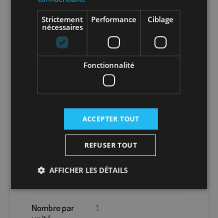
+ Corps et écrou en PVC
+ Bague d’agrafage en résine polyacétal
Strictement
Performance
Ciblage
(POM)
nécessaires
+ Joint torique en NBR
Info-tri PRODUITS PMCB :
Fonctionnalité
Info-tri EMBALLAGE :
ACCEPTER TOUT
En savoir plus sur le tri de nos emballages et
REFUSER TOUT
de nos produits
AFFICHER LES DÉTAILS
Packaging
sans packaging
Nombre par
1
Strictement nécessaires
Performance