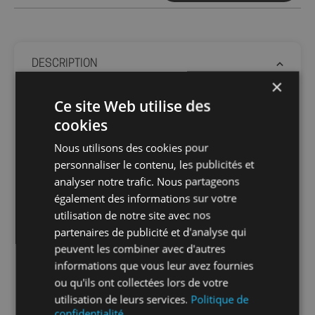
DESCRIPTION
×
Ce site Web utilise des
Les raccords rapides pour tuyau souple
spiralé ne sont pas montés par collage mais
cookies
en utilisant la force de compression et une
Nous utilisons des cookies pour
liaison étanche par joint torique. La bague de
personnaliser le contenu, les publicités et
serrage maintient le tuyau en position et le
analyser notre trafic. Nous partageons
joint torique garantit une liaison étanche
sans problème. Les raccords rapides
également des informations sur votre
permettent également de réduire le délai
utilisation de notre site avec nos
d’attente avant la mise en eau. Ils ont été
partenaires de publicité et d'analyse qui
spécialement conçus pour des pressions
peuvent les combiner avec d'autres
allant jusqu’à 4 bars maximum, ce qui est
informations que vous leur avez fournies
largement suffisant pour la plupart des
ou qu'ils ont collectées lors de votre
installations de filtration.
utilisation de leurs services.
Politique de
Matière :
confidentialité