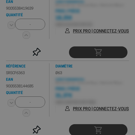
EAN
CONDITIONNEMENT(S) :
Minimum de 1 pc , Carton de 25 pcs , Palette de 1450 pcs
9005538419639
PRIX / PIÈCE
QUANTITÉ
18,25€
HORS 0,01€ D'ÉCO-PART EEE
PRIX PRO | CONNECTEZ-VOUS
RÉFÉRENCE
DIAMÈTRE
SRSCF6363
Ø63
EAN
CONDITIONNEMENT(S) :
Minimum de 1 pc , Carton de 25 pcs , Palette de 750 pcs
9005538144685
PRIX / PIÈCE
QUANTITÉ
31,37€
HORS 0,03€ D'ÉCO-PART PMCB
PRIX PRO | CONNECTEZ-VOUS