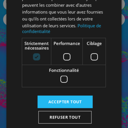
peuvent les combiner avec d'autres
informations que vous leur avez fournies
ou qu'ils ont collectées lors de votre
utilisation de leurs services.
Politique de
confidentialité
Votre mot de passe oublié ?
Strictement
Performance
Ciblage
SE CONNECTER
nécessaires
Fonctionnalité
Connectez-vous à votre Espace Pro pour bénéficiez de
vos prix personnalisés et pour contacter directement
votre conseiller dédié.
ACCEPTER TOUT
REFUSER TOUT