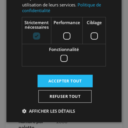
utilisation de leurs services.
Politique de
confidentialité
Info-tri EMBALLAGE :
Strictement
Performance
Ciblage
nécessaires
En savoir plus sur le tri de nos emballages et
de nos produits
Fonctionnalité
Packaging
sans packaging
Nombre par
1
ACCEPTER TOUT
unité
REFUSER TOUT
Nombre par
25
carton
AFFICHER LES DÉTAILS
Nombre par
1500