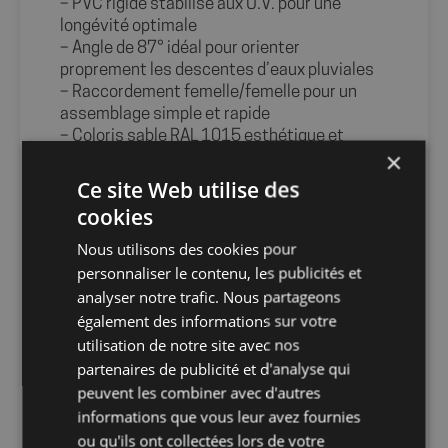
– PVC rigide stabilisé aux U.V. pour une
longévité optimale
– Angle de 87° idéal pour orienter
proprement les descentes d’eaux pluviales
– Raccordement femelle/femelle pour un
assemblage simple et rapide
– Coloris sable RAL 1015 esthétique et
×
discret
– Conçu selon les normes EN 607, EN 1462
Ce site Web utilise des
et EN 12200-1
cookies
Caractéristiques
– Marque : Fitt
Nous utilisons des cookies pour
– Matière : PVC
personnaliser le contenu, les publicités et
– Couleur : Sable (RAL 1015)
analyser notre trafic. Nous partageons
– Angle : 87°
également des informations sur votre
– Diamètre : Ø50
utilisation de notre site avec nos
– Type de pose : Femelle – Femelle
partenaires de publicité et d'analyse qui
Info-tri PRODUITS PMCB :
peuvent les combiner avec d'autres
informations que vous leur avez fournies
ou qu'ils ont collectées lors de votre