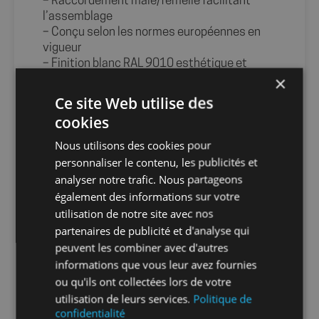
– Raccordement mâle/femelle facilitant
l’assemblage
– Conçu selon les normes européennes en
vigueur
– Finition blanc RAL 9010 esthétique et
×
discrète
Caractéristiques
Ce site Web utilise des
– Marque : Fitt
cookies
– Matière : PVC
– Couleur : Blanc RAL 9010
Nous utilisons des cookies pour
– Angle : 45°
personnaliser le contenu, les publicités et
– Diamètre : Ø80
analyser notre trafic. Nous partageons
– Type de pose : Mâle – Femelle
également des informations sur votre
Info-tri PRODUITS PMCB :
utilisation de notre site avec nos
partenaires de publicité et d'analyse qui
peuvent les combiner avec d'autres
informations que vous leur avez fournies
ou qu'ils ont collectées lors de votre
Info-tri EMBALLAGE :
utilisation de leurs services.
Politique de
confidentialité