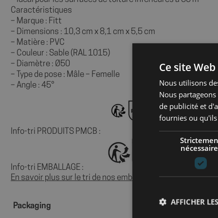
Caractéristiques
– Marque : Fitt
– Dimensions : 10,3 cm x 8,1 cm x 5,5 cm
– Matière : PVC
– Couleur : Sable (RAL 1015)
– Diamètre : Ø50
Ce site Web 
– Type de pose : Mâle – Femelle
Nous utilisons des
– Angle : 45°
Nous partageons é
de publicité et d
fournies ou qu'ils
Info-tri PRODUITS PMCB :
Strictemen
nécessaire
Info-tri EMBALLAGE :
En savoir plus sur le tri de nos emballages et de nos produi
AFFICHER LES
Packaging