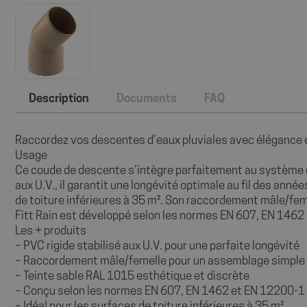
Description
Documents
FAQ
Raccordez vos descentes d’eaux pluviales avec élégance et 
Usage
Ce coude de descente s’intègre parfaitement au système d’é
aux U.V., il garantit une longévité optimale au fil des ann
de toiture inférieures à 35 m². Son raccordement mâle/fem
Fitt Rain est développé selon les normes EN 607, EN 1462
Les + produits
– PVC rigide stabilisé aux U.V. pour une parfaite longévité
– Raccordement mâle/femelle pour un assemblage simple 
– Teinte sable RAL 1015 esthétique et discrète
– Conçu selon les normes EN 607, EN 1462 et EN 12200-1
– Idéal pour les surfaces de toiture inférieures à 35 m²