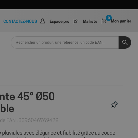
0
Mon panier
CONTACTEZ-NOUS
Espace pro
Ma liste
nte 45° Ø50
ble
de EAN : 3396046769429
pluviales avec élégance et fiabilité grâce au coude