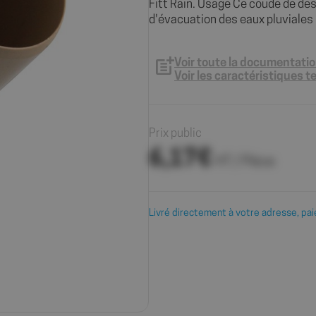
Fitt Rain. Usage Ce coude de de
d'évacuation des eaux pluviales F
Voir toute la documentati
Voir les caractéristiques 
Prix public
6,17€
HT / Pièce
Livré directement à votre adresse, pai