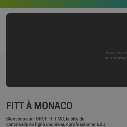
axeptio_authorize
axeptio_all_vendor
_GRECAPTCHA
En vous inscriva
PHPSESSID
Nous ne partage
FITT À MONACO
Nom
Nom
sbjs_session
Bienvenue sur SHOP.FITT.MC, le site de
VISITOR_INFO1_LIV
commande en ligne dédiée aux professionnels du