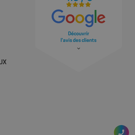
 nouvelle ou
ractions des
illeure analyse et
t des utilisateurs.
la première session
es des vidéos
source à partir de
Découvrir
 le moteur de
l’avis des clients
u moment de la
yser et améliorer les
s utilisateurs.
s à l'utilisateur
AUX
gnes publicitaires et
cs - qui est une
ramment utilisé de
teurs uniques en
iant client. Il est
 pour calculer les
s rapports d'analyse
ière visite de
 référence et la
s de marketing et
eur et la migration