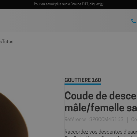
Pour en savoir plus sur le Groupe FITT, cliquez
ici
s
Tutos
GOUTTIÈRE 160
Coude de desce
mâle/femelle sa
Référence : SPGCOM4516S
Co
Raccordez vos descentes d'eaux 