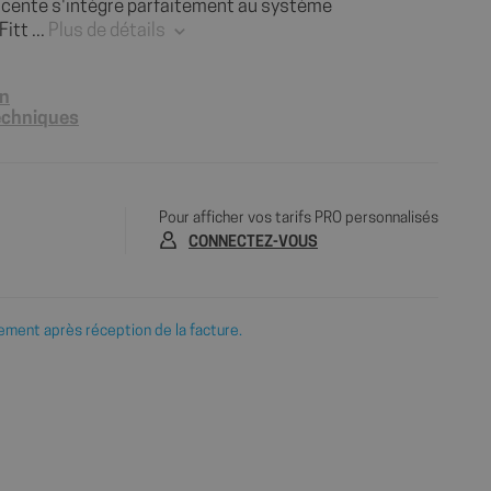
scente s'intègre parfaitement au système
itt ...
Plus de détails
on
techniques
Pour afficher vos tarifs PRO personnalisés
CONNECTEZ-VOUS
ement après réception de la facture.