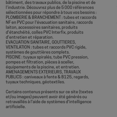
bâtiment, des travaux publics, de la piscine et de
l’industrie. Découvrez plus de 5 000 références
sbjs_current
sélectionnées pour répondre à tous vos besoins :
__Secure-
PLOMBERIE & BRANCHEMENT : tubes et raccords
ROLLOUT_TOKEN
NF en PVC pour l'évacuation sanitaire, raccords
sbjs_first
YSC
laiton, accessoires sanitaires, produits
d'étanchéité, colles PVC Interfix, produits
d'entretien et réparation.
EVACUATION SANITAIRE, GOUTTIERES,
VENTILATION : tubes et raccords PVC rigide,
sbjs_udata
systèmes de gouttières complets.
PISCINE : tuyaux spiralés, tube PVC pression,
pompes et filtration, pièces à sceller,
_ga
équipements de la piscine, et entretien.
AMENAGEMENTS EXTERIEURS, TRAVAUX
PUBLICS : caniveaux à fente & B125, regards,
tuyaux techniques, géotextiles.
Certains contenus présents sur ce site (textes
sbjs_first_add
et/ou images) peuvent avoir été générés ou
retravaillés à l'aide de systèmes d'intelligence
artificielle.
sbjs_migrations