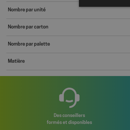
Nombre par unité
Nombre par carton
Les cookies stricteme
la gestion des compte
Nombre par palette
Nom
axeptio_cookies
Matière
wcmca_product_han
VISITOR_PRIVACY_
Politique de confident
Des conseillers
formés et disponibles