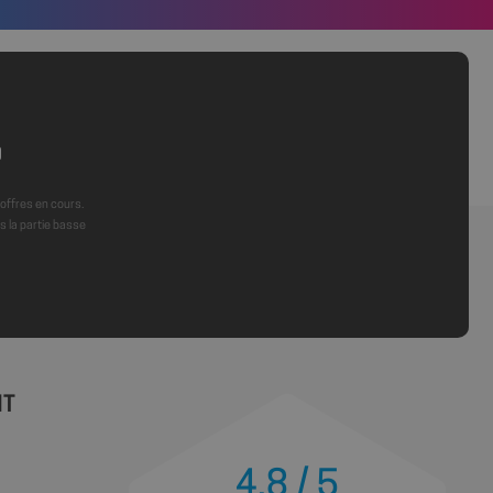
ker les préférences
ur les différents
site.
istrer les
es utilisateurs
kies sur le site
cookie nécessaire
écuté dans le but
ques.
 offres en cours.
ions basées sur le
 la partie basse
tifiant à usage
variables de session
ment d'un nombre
 façon dont il est
 site, mais un bon
statut de connexion
ages.
NT
ions des utilisateurs
ite Web, aidant à
ace des préférences
4.8 / 5
site.
 les sites; il peut