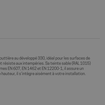
outtière au développé 330, idéal pour les surfaces de
 et résiste aux intempéries. Sa teinte sable (RAL 1015)
rmes EN 607, EN 1462 et EN 12200-1, il assure un
uteur, il s’intègre aisément à votre installation.