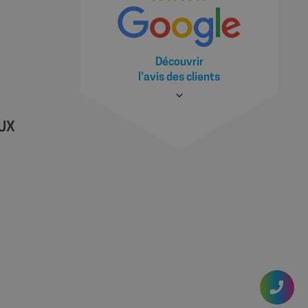
 nouvelle ou
ractions des
illeure analyse et
t des utilisateurs.
la première session
es des vidéos
Découvrir
source à partir de
l’avis des clients
 le moteur de
u moment de la
yser et améliorer les
s utilisateurs.
AUX
s à l'utilisateur
gnes publicitaires et
cs - qui est une
ramment utilisé de
teurs uniques en
iant client. Il est
 pour calculer les
s rapports d'analyse
ière visite de
 référence et la
s de marketing et
eur et la migration
éliorer l'expérience