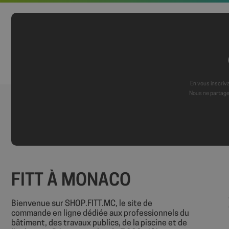
axeptio_authorize
axeptio_all_vendor
_GRECAPTCHA
En vous inscriva
Nous ne partage
PHPSESSID
FITT À MONACO
Nom
Nom
Bienvenue sur SHOP.FITT.MC, le site de
sbjs_session
commande en ligne dédiée aux professionnels du
VISITOR_INFO1_LIV
bâtiment, des travaux publics, de la piscine et de