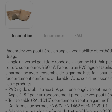
Description
Documents
FAQ
Raccordez vos gouttières en angle avec fiabilité et esthé
Usage
L’angle universel gouttière ronde de la gamme Fitt Rain pe
toiture supérieures à 80 m². Fabriqué en PVC rigide stabilis
s’harmonise avec l’ensemble de la gamme Fitt Rain pour u
raccordement conforme et durable. Avec ses dimensions com
Les + produits
– PVC rigide stabilisé aux U.V. pour une longévité optimale
– Angle à 90° pour un raccordement précis de vos gouttiè
– Teinte sable (RAL 1015) coordonnée à toute la gamme Fit
– Conforme aux normes EN 607, EN 1462 et EN 12200-1
– Adapté aux grandes surfaces de toiture (développé 330)