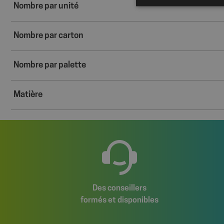
Nombre par unité
Nombre par carton
Les cookies stricteme
la gestion des compte
Nombre par palette
Nom
axeptio_cookies
Matière
wcmca_product_han
VISITOR_PRIVACY_
Des conseillers
Politique de confident
formés et disponibles