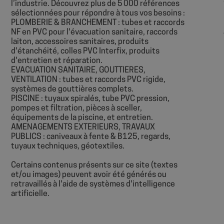
l’industrie. Découvrez plus de 5 000 références
sélectionnées pour répondre à tous vos besoins :
sbjs_current
__Secure-
PLOMBERIE & BRANCHEMENT : tubes et raccords
ROLLOUT_TOKEN
NF en PVC pour l'évacuation sanitaire, raccords
laiton, accessoires sanitaires, produits
sbjs_first
YSC
d'étanchéité, colles PVC Interfix, produits
d'entretien et réparation.
EVACUATION SANITAIRE, GOUTTIERES,
VENTILATION : tubes et raccords PVC rigide,
systèmes de gouttières complets.
sbjs_udata
PISCINE : tuyaux spiralés, tube PVC pression,
pompes et filtration, pièces à sceller,
équipements de la piscine, et entretien.
_ga
AMENAGEMENTS EXTERIEURS, TRAVAUX
PUBLICS : caniveaux à fente & B125, regards,
tuyaux techniques, géotextiles.
Certains contenus présents sur ce site (textes
et/ou images) peuvent avoir été générés ou
sbjs_first_add
retravaillés à l'aide de systèmes d'intelligence
artificielle.
sbjs_migrations