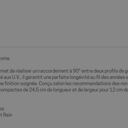
tisme.
rmet de réaliser un raccordement à 90° entre deux profils de g
é aux U.V., il garantit une parfaite longévité au fil des années
ne finition soignée. Conçu selon les recommandations des no
pactes de 24,5 cm de longueur et de largeur pour 12 cm de ha
res
t Rain