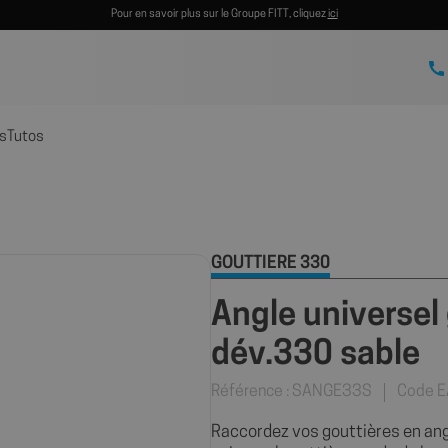
Pour en savoir plus sur le Groupe FITT, cliquez
ici
s
Tutos
GOUTTIÈRE 330
Angle universel
dév.330 sable
Référence : SANGE33S
Code 
Raccordez vos gouttières en angl