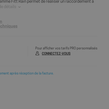
 gamme Fitt Rain permet de réaliser un raccordement à
de détails
on
techniques
Pour afficher vos tarifs PRO personnalisés
CONNECTEZ-VOUS
ement après réception de la facture.