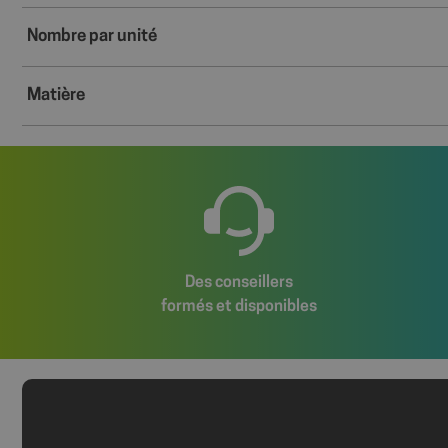
wcmca_product_han
Nombre par unité
VISITOR_PRIVACY_
Matière
Politique de confident
axeptio_authorize
axeptio_all_vendor
Des conseillers
formés et disponibles
_GRECAPTCHA
PHPSESSID