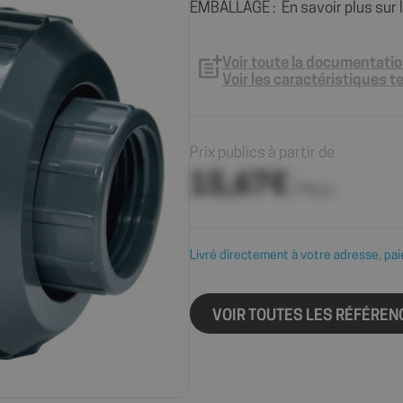
EMBALLAGE : En savoir plus sur le
Voir toute la documentati
Voir les caractéristiques 
Prix publics à partir de
15,67€
/ Pièce
Livré directement à votre adresse, pai
VOIR TOUTES LES RÉFÉREN