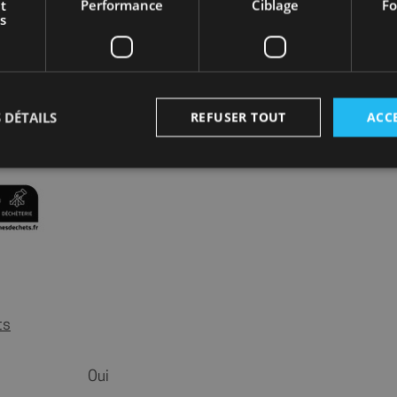
t
Performance
Ciblage
Fo
s
 DÉTAILS
REFUSER TOUT
ACC
Strictement nécessaires
Performance
Ciblage
Fonctionnalité
nt nécessaires habilitent des fonctionnalités de base du site Web telles que la connexion
s. Le site Web ne peut pas être utilisé correctement sans les cookies strictement nécess
Fournisseur
/
Expiration
Description
Domaine
shop.fitt.mc
6 mois 1
Ce cookie est utilisé pour enreg
ts
semaine
préférences des visiteurs conce
des cookies sur le site. Il perm
rappeler à quels cookies l'utili
consenti, assurant une meille
Oui
utilisateur tout en naviguant su