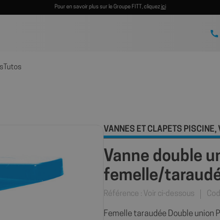
Pour en savoir plus sur le Groupe FITT, cliquez
ici
s
Tutos
VANNES ET CLAPETS PISCINE
,
Vanne double u
femelle/taraud
Référence : Voir ci-dessous
Cod
Femelle taraudée Double union P