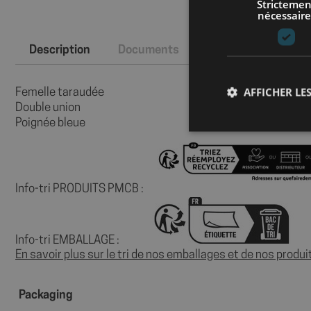
Strictemen
nécessaire
Description
Documents
FAQ
AFFICHER LES
Femelle taraudée
Double union
Poignée bleue
Les cookies stricteme
Info-tri PRODUITS PMCB :
la gestion des compte
Nom
Info-tri EMBALLAGE :
axeptio_cookies
En savoir plus sur le tri de nos emballages et de nos produi
Packaging