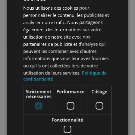
Nous utilisons des cookies pour
personnaliser le contenu, les publicités et
En savoir plus sur le tri de nos emballages et
de nos produits
analyser notre trafic. Nous partageons
également des informations sur votre
utilisation de notre site avec nos
Packaging
sans packaging
partenaires de publicité et d'analyse qui
peuvent les combiner avec d'autres
Nombre par
1
informations que vous leur avez fournies
unité
ou qu'ils ont collectées lors de votre
utilisation de leurs services.
Politique de
confidentialité
Nombre par
40
carton
Strictement
Performance
Ciblage
nécessaires
Nombre par
2400
palette
Fonctionnalité
Matière
PVC