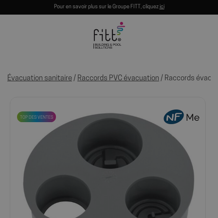
Pour en savoir plus sur le Groupe FITT, cliquez
ici
Évacuation sanitaire
/
Raccords PVC évacuation
/ Raccords évacua
TOP DES VENTES