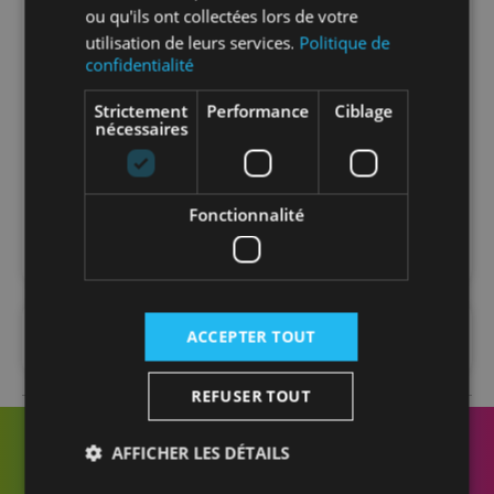
ou qu'ils ont collectées lors de votre
Nombre par
15
utilisation de leurs services.
Politique de
carton
confidentialité
Strictement
Performance
Ciblage
Nombre par
240
nécessaires
palette
Matière
PVC
Fonctionnalité
ACCEPTER TOUT
FAQ
REFUSER TOUT
AFFICHER LES DÉTAILS