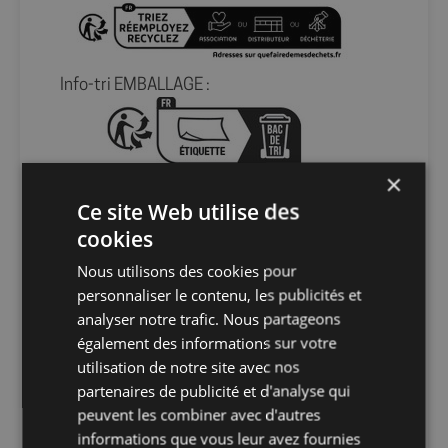
Info-tri EMBALLAGE :
En savoir plus sur le tri de nos emballages et
×
de nos produits
Ce site Web utilise des
cookies
Packaging
sans packaging
Nous utilisons des cookies pour
personnaliser le contenu, les publicités et
Nombre par
1
analyser notre trafic. Nous partageons
unité
également des informations sur votre
utilisation de notre site avec nos
partenaires de publicité et d'analyse qui
Nombre par
1
sachet
peuvent les combiner avec d'autres
informations que vous leur avez fournies