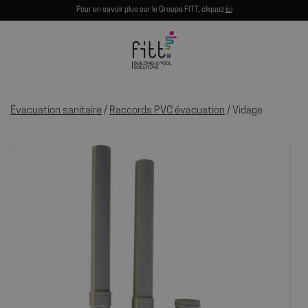
Pour en savoir plus sur le Groupe FITT, cliquez
ici
Évacuation sanitaire
/
Raccords PVC évacuation
/ Vidage