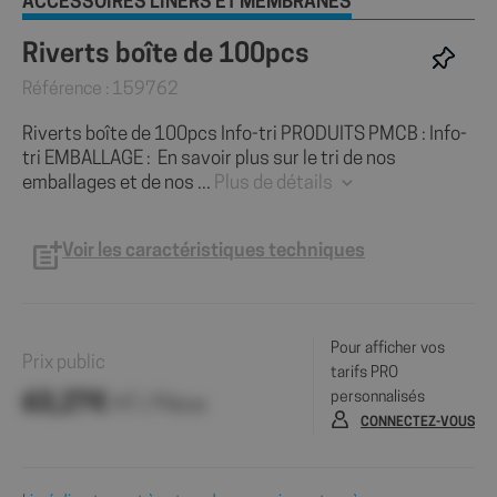
ACCESSOIRES LINERS ET MEMBRANES
Riverts boîte de 100pcs
Référence : 159762
Riverts boîte de 100pcs Info-tri PRODUITS PMCB : Info-
tri EMBALLAGE : En savoir plus sur le tri de nos
emballages et de nos ...
Plus de détails
Voir les caractéristiques techniques
Pour afficher vos
Prix public
tarifs PRO
personnalisés
63,27€
HT / Pièce
CONNECTEZ-VOUS