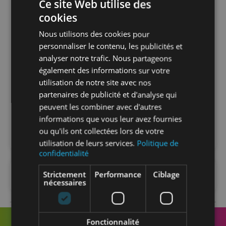
Ce site Web utilise des
cookies
Nombre par
1
unité
Nous utilisons des cookies pour
personnaliser le contenu, les publicités et
analyser notre trafic. Nous partageons
Nombre par
1
également des informations sur votre
carton
utilisation de notre site avec nos
partenaires de publicité et d'analyse qui
Nombre par
1
peuvent les combiner avec d'autres
palette
informations que vous leur avez fournies
ou qu'ils ont collectées lors de votre
utilisation de leurs services.
Politique de
confidentialité
Strictement
Performance
Ciblage
FAQ
nécessaires
Fonctionnalité