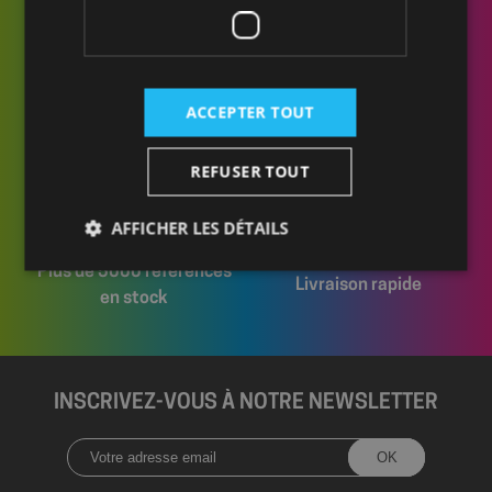
Des conseillers
Livraison sur chantier
ACCEPTER TOUT
formés et disponibles
ou en entrepôt
REFUSER TOUT
AFFICHER LES DÉTAILS
Plus de 5000 références
Livraison rapide
en stock
Strictement nécessaires
Performance
Ciblage
Fonctionnalité
Les cookies strictement nécessaires habilitent des
INSCRIVEZ-VOUS À NOTRE NEWSLETTER
fonctionnalités de base du site Web telles que la
connexion des utilisateurs et la gestion des comptes.
Le site Web ne peut pas être utilisé correctement
sans les cookies strictement nécessaires.
Fournisseur
/