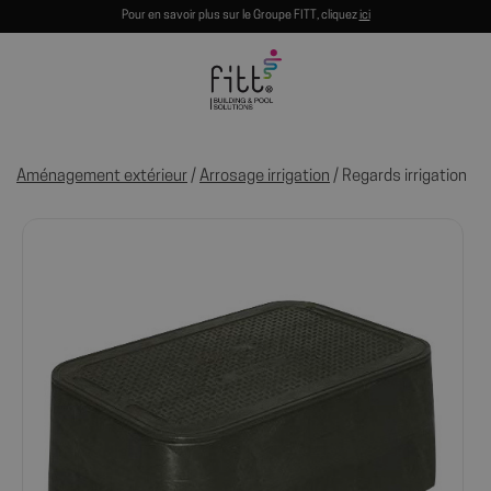
Pour en savoir plus sur le Groupe FITT, cliquez
ici
Aménagement extérieur
/
Arrosage irrigation
/ Regards irrigation