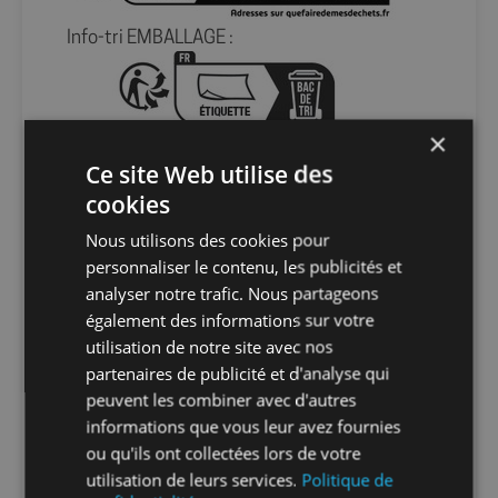
Info-tri EMBALLAGE :
×
En savoir plus sur le tri de nos emballages et
de nos produits
Ce site Web utilise des
cookies
Packaging
sans packaging
Nous utilisons des cookies pour
personnaliser le contenu, les publicités et
Nombre par
1
analyser notre trafic. Nous partageons
unité
également des informations sur votre
utilisation de notre site avec nos
partenaires de publicité et d'analyse qui
Nombre par
1
peuvent les combiner avec d'autres
sachet
informations que vous leur avez fournies
ou qu'ils ont collectées lors de votre
Nombre par
1
utilisation de leurs services.
Politique de
carton