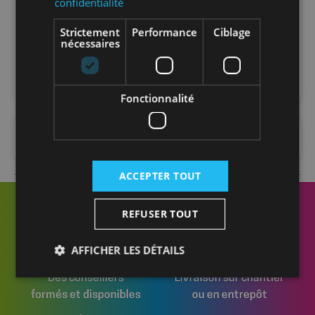
confidentialité
Strictement
Performance
Ciblage
Nombre par
10
nécessaires
palette
Fonctionnalité
FAQ
ACCEPTER TOUT
REFUSER TOUT
AFFICHER LES DÉTAILS
Des conseillers
Livraison sur chantier
formés et disponibles
ou en entrepôt
Strictement nécessaires
Performance