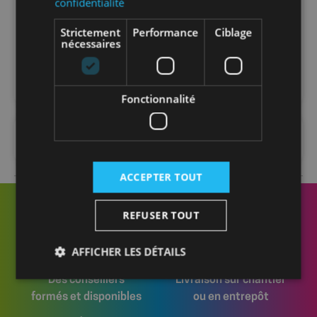
confidentialité
Strictement
Performance
Ciblage
Nombre par
36
nécessaires
palette
Fonctionnalité
FAQ
ACCEPTER TOUT
REFUSER TOUT
AFFICHER LES DÉTAILS
Des conseillers
Livraison sur chantier
formés et disponibles
ou en entrepôt
Strictement nécessaires
Performance