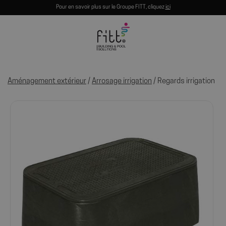
Pour en savoir plus sur le Groupe FITT, cliquez
ici
Aménagement extérieur
/
Arrosage irrigation
/ Regards irrigation