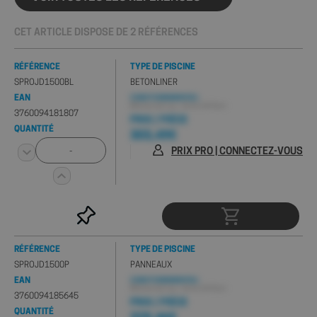
CET ARTICLE DISPOSE DE 2 RÉFÉRENCES
RÉFÉRENCE
TYPE DE PISCINE
SPROJD1500BL
BETONLINER
EAN
CONDITIONNEMENT(S) :
Minimum de 1 pc , Carton de 5 pcs
3760094181807
PRIX / PIÈCE
QUANTITÉ
303,49€
PRIX PRO | CONNECTEZ-VOUS
RÉFÉRENCE
TYPE DE PISCINE
SPROJD1500P
PANNEAUX
EAN
CONDITIONNEMENT(S) :
Minimum de 1 pc , Carton de 5 pcs
3760094185645
PRIX / PIÈCE
QUANTITÉ