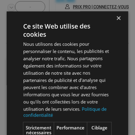
329,46€
PRIX PRO | CONNECTEZ-VOUS
×
Ce site Web utilise des
cookies
Nous utilisons des cookies pour
personnaliser le contenu, les publicités et
analyser notre trafic. Nous partageons
également des informations sur votre
DESCRIPTION
utilisation de notre site avec nos
partenaires de publicité et d'analyse qui
Projecteur LED gamme Design livré avec
peuvent les combiner avec d'autres
câble de 2,5m, passe-câbles et 2 enjoliveurs
informations que vous leur avez fournies
: 1 rond et 1 carré
ou qu'ils ont collectées lors de votre
Les + produits :
utilisation de leurs services.
Politique de
+ Écologique et durable
confidentialité
+ Livré avec 2 enjoliveurs : 1 rond et 1 carré
Info-tri PRODUITS EEE :
Strictement
Performance
Ciblage
nécessaires