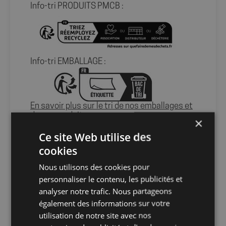
Info-tri PRODUITS PMCB :
Info-tri EMBALLAGE :
En savoir plus sur le tri de nos emballages et
de nos produits
×
Ce site Web utilise des
Packaging
sans packaging
cookies
Nous utilisons des cookies pour
Nombre par
1
personnaliser le contenu, les publicités et
unité
analyser notre trafic. Nous partageons
également des informations sur votre
utilisation de notre site avec nos
Nombre par
12