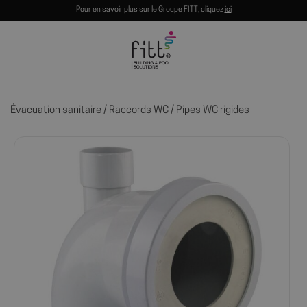
Pour en savoir plus sur le Groupe FITT, cliquez
ici
Évacuation sanitaire
/
Raccords WC
/ Pipes WC rigides