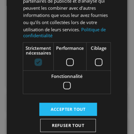
partenaires de publicité et d'analyse qui
sachet
peuvent les combiner avec d'autres
informations que vous leur avez fournies
Nombre par
1
ou qu'ils ont collectées lors de votre
carton
utilisation de leurs services.
Politique de
confidentialité
Nombre par
480
Strictement
Performance
Ciblage
palette
nécessaires
Matière
PVC
Fonctionnalité
DOCUMENTS
ACCEPTER TOUT
REFUSER TOUT
FAQ