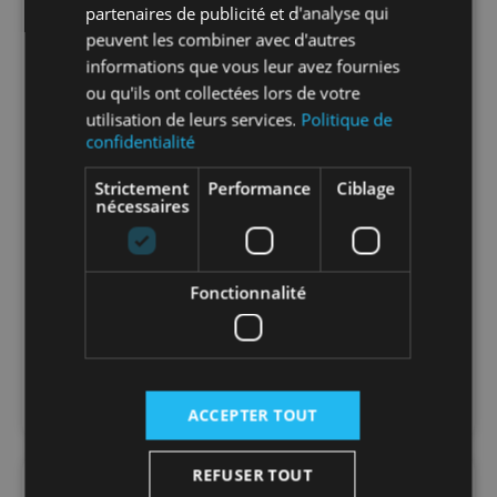
En savoir plus sur le tri de nos emballages et
partenaires de publicité et d'analyse qui
de nos produits
peuvent les combiner avec d'autres
informations que vous leur avez fournies
Packaging
Oui
ou qu'ils ont collectées lors de votre
utilisation de leurs services.
Politique de
confidentialité
Nombre par
1
unité
Strictement
Performance
Ciblage
nécessaires
Nombre par
15
carton
Fonctionnalité
Nombre par
450
palette
ACCEPTER TOUT
REFUSER TOUT
FAQ