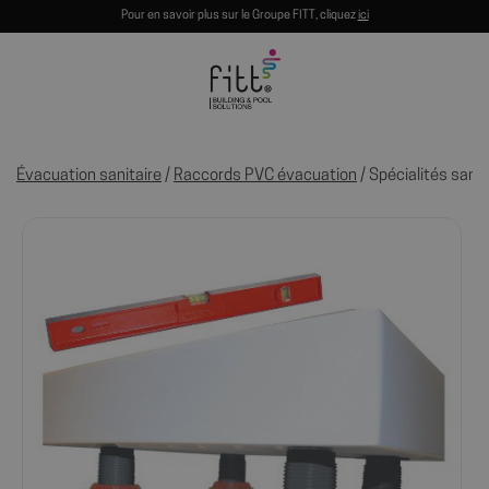
Pour en savoir plus sur le Groupe FITT, cliquez
ici
Évacuation sanitaire
/
Raccords PVC évacuation
/ Spécialités sanit