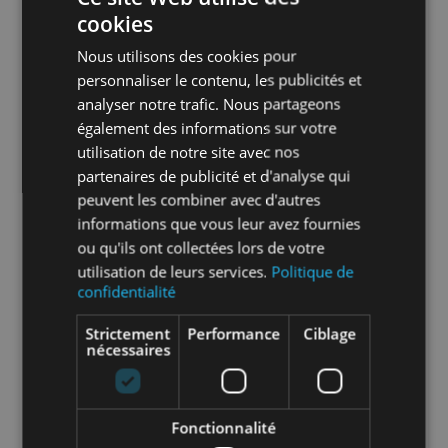
cookies
Info-tri EMBALLAGE :
Nous utilisons des cookies pour
personnaliser le contenu, les publicités et
analyser notre trafic. Nous partageons
En savoir plus sur le tri de nos emballages et
également des informations sur votre
de nos produits
utilisation de notre site avec nos
partenaires de publicité et d'analyse qui
peuvent les combiner avec d'autres
Packaging
sans packaging
informations que vous leur avez fournies
ou qu'ils ont collectées lors de votre
Nombre par
1
utilisation de leurs services.
Politique de
unité
confidentialité
Strictement
Performance
Ciblage
eco-tax-eee
0
nécessaires
eco-tax-pmcb
0
Fonctionnalité