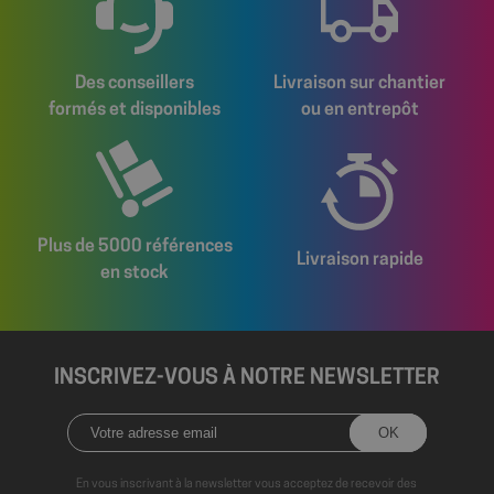
Des conseillers
Livraison sur chantier
formés et disponibles
ou en entrepôt
Plus de 5000 références
Livraison rapide
en stock
axeptio_authorized_vendors
6 mo
Axeptio
sem
shop.fitt.mc
INSCRIVEZ-VOUS À NOTRE NEWSLETTER
En vous inscrivant à la newsletter vous acceptez de recevoir des