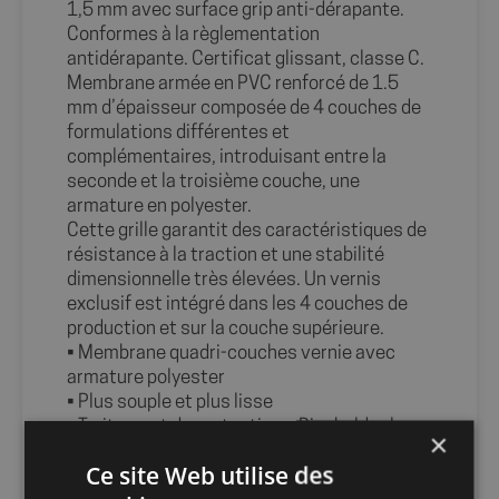
1,5 mm avec surface grip anti-dérapante.
Conformes à la règlementation
antidérapante. Certificat glissant, classe C.
Membrane armée en PVC renforcé de 1.5
mm d’épaisseur composée de 4 couches de
formulations différentes et
complémentaires, introduisant entre la
seconde et la troisième couche, une
armature en polyester.
Cette grille garantit des caractéristiques de
résistance à la traction et une stabilité
dimensionnelle très élevées. Un vernis
exclusif est intégré dans les 4 couches de
production et sur la couche supérieure.
• Membrane quadri-couches vernie avec
armature polyester
• Plus souple et plus lisse
• Traitement de protection « Biosheld »: le
×
traitement de protection « Biosheld »
Ce site Web utilise des
protège la membrane contre la formation de