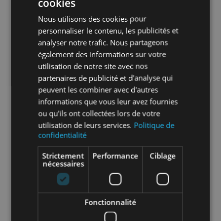
cookies
micro-organismes et évite à la membrane de
subir des changements moléculaires
Nous utilisons des cookies pour
Garantie : 10 ans
personnaliser le contenu, les publicités et
Info-tri EMBALLAGE :
analyser notre trafic. Nous partageons
également des informations sur votre
utilisation de notre site avec nos
En savoir plus sur le tri de nos emballages et
partenaires de publicité et d'analyse qui
de nos produits
peuvent les combiner avec d'autres
informations que vous leur avez fournies
ou qu'ils ont collectées lors de votre
Packaging
sans packaging
utilisation de leurs services.
Politique de
confidentialité
Nombre par
1
unité
Strictement
Performance
Ciblage
nécessaires
Nombre par
1
sachet
Fonctionnalité