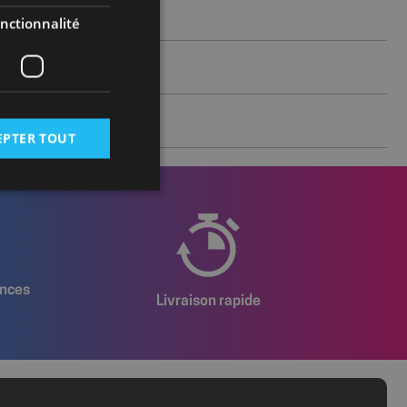
nctionnalité
EPTER TOUT
 des utilisateurs et
aires.
ences
Livraison rapide
istrer les
rnant l'utilisation
et au site de se
sateur a accepté et
ure expérience
r le site.