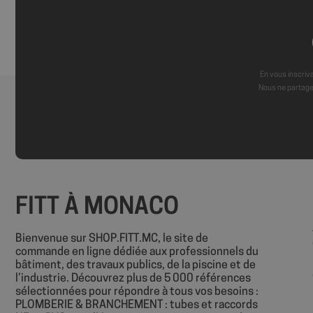
wcmca_product_han
VISITOR_PRIVACY_
En vous inscriva
Politique de confident
Nous ne partage
axeptio_authorize
axeptio_all_vendor
FITT À MONACO
_GRECAPTCHA
Bienvenue sur SHOP.FITT.MC, le site de
commande en ligne dédiée aux professionnels du
bâtiment, des travaux publics, de la piscine et de
PHPSESSID
l’industrie. Découvrez plus de 5 000 références
sélectionnées pour répondre à tous vos besoins :
PLOMBERIE & BRANCHEMENT : tubes et raccords