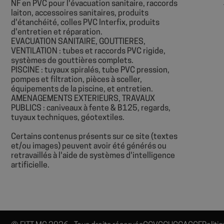
NF en PVC pour l'évacuation sanitaire, raccords
laiton, accessoires sanitaires, produits
d'étanchéité, colles PVC Interfix, produits
d'entretien et réparation.
EVACUATION SANITAIRE, GOUTTIERES,
VENTILATION : tubes et raccords PVC rigide,
Nom
systèmes de gouttières complets.
Nom
PISCINE : tuyaux spiralés, tube PVC pression,
sbjs_session
pompes et filtration, pièces à sceller,
VISITOR_INFO1_LIV
équipements de la piscine, et entretien.
AMENAGEMENTS EXTERIEURS, TRAVAUX
PUBLICS : caniveaux à fente & B125, regards,
sbjs_current
tuyaux techniques, géotextiles.
__Secure-
ROLLOUT_TOKEN
Certains contenus présents sur ce site (textes
sbjs_first
YSC
et/ou images) peuvent avoir été générés ou
retravaillés à l'aide de systèmes d'intelligence
artificielle.
sbjs_udata
_ga