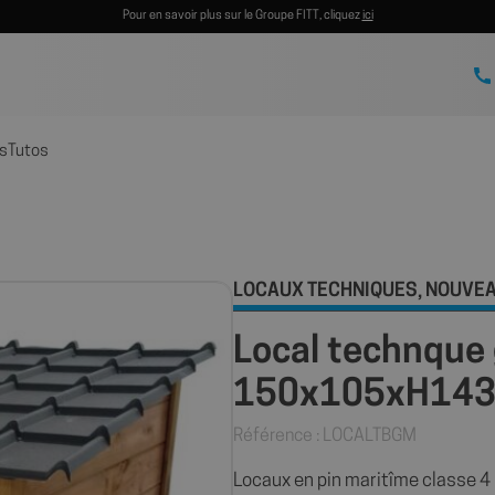
Pour en savoir plus sur le Groupe FITT, cliquez
ici
s
Tutos
LOCAUX TECHNIQUES
NOUVE
,
Local technque
150x105xH14
Référence : LOCALTBGM
Locaux en pin maritîme classe 4 m