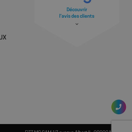
 site, mais un bon
statut de connexion
Découvrir
ages.
l’avis des clients
AUX
ions des utilisateurs
ite Web, aidant à
ace des préférences
site.
 les sites; il peut
 nouvelle ou
ractions des
illeure analyse et
t des utilisateurs.
la première session
es des vidéos
source à partir de
 le moteur de
u moment de la
yser et améliorer les
s utilisateurs.
s à l'utilisateur
gnes publicitaires et
cs - qui est une