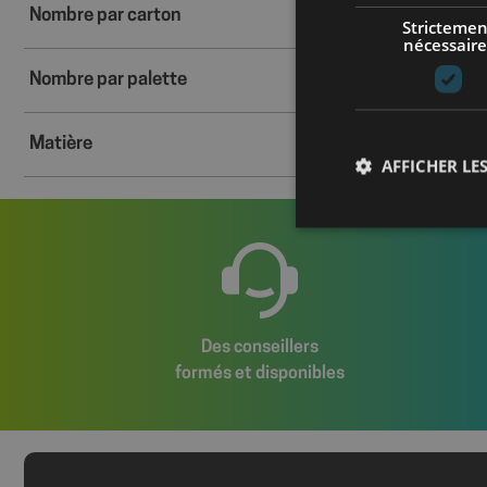
Nombre par carton
Strictemen
nécessaire
Nombre par palette
Matière
AFFICHER LES
Les cookies stricteme
la gestion des compte
Des conseillers
Nom
formés et disponibles
axeptio_cookies