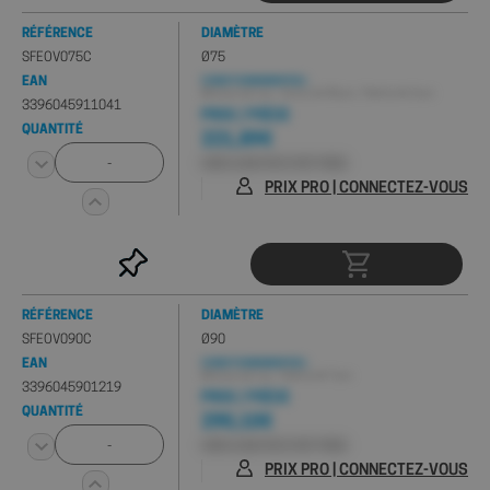
RÉFÉRENCE
DIAMÈTRE
SFEOV075C
Ø75
EAN
CONDITIONNEMENT(S) :
Minimum de 1 pc , Carton de 25 pcs , Palette de 2 pcs
3396045911041
PRIX / PIÈCE
QUANTITÉ
221,89€
HORS 0,03€ D'ÉCO-PART PMCB
PRIX PRO | CONNECTEZ-VOUS
RÉFÉRENCE
DIAMÈTRE
SFEOV090C
Ø90
EAN
CONDITIONNEMENT(S) :
Minimum de 1 pc , Palette de 7 pcs
3396045901219
PRIX / PIÈCE
QUANTITÉ
290,10€
HORS 0,03€ D'ÉCO-PART PMCB
PRIX PRO | CONNECTEZ-VOUS