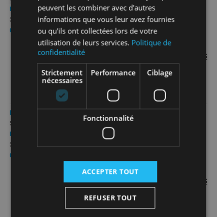
peuvent les combiner avec d'autres
EAN
CONDITIONNEMENT(S) :
Minimum de 1 pc , Palette de 20 pcs
informations que vous leur avez fournies
3396045901189
PRIX / PIÈCE
ou qu'ils ont collectées lors de votre
QUANTITÉ
560,47€
utilisation de leurs services.
Politique de
HORS 0,03€ D'ÉCO-PART PMCB
confidentialité
PRIX PRO | CONNECTEZ-VOUS
Strictement
Performance
Ciblage
nécessaires
RÉFÉRENCE
DIAMÈTRE
Fonctionnalité
SFEOV200C
Ø200
EAN
CONDITIONNEMENT(S) :
Minimum de 1 pc , Palette de 16 pcs
3396045901172
PRIX / PIÈCE
QUANTITÉ
718,23€
ACCEPTER TOUT
HORS 0,03€ D'ÉCO-PART PMCB
PRIX PRO | CONNECTEZ-VOUS
REFUSER TOUT