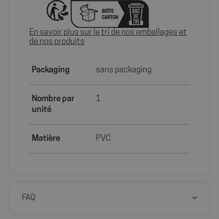
En savoir plus sur le tri de nos emballages et
de nos produits
axeptio_authorized_vendors
6 mo
Axeptio
Packaging
sans packaging
sem
shop.fitt.mc
Nombre par
1
unité
Matière
PVC
axeptio_all_vendors
6 mo
Axeptio
sem
shop.fitt.mc
FAQ