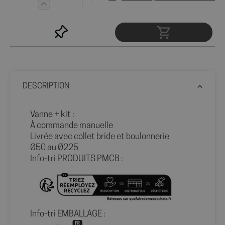
Politique de confidentialité de Google
wcmca_product_handling_fee_counter
shop.fitt.mc
2 mo
sema
DESCRIPTION
VISITOR_PRIVACY_METADATA
5 mo
YouTube
sema
.youtube.com
Vanne + kit :
À commande manuelle
Livrée avec collet bride et boulonnerie
Ø50 au Ø225
Info-tri PRODUITS PMCB :
Info-tri EMBALLAGE :