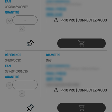
EAN
CONDITIONNEMENT(S) :
Minimum de 1 pc , Palette de 10 pcs
3396045900557
PRIX / PIÈCE
QUANTITÉ
203,11€
PRIX PRO | CONNECTEZ-VOUS
RÉFÉRENCE
DIAMÈTRE
SFEOV063C
Ø63
EAN
CONDITIONNEMENT(S) :
Minimum de 1 pc , Carton de 2 pcs , Palette de 64 pcs
3396045901035
PRIX / PIÈCE
QUANTITÉ
207,74€
HORS 0,03€ D'ÉCO-PART PMCB
PRIX PRO | CONNECTEZ-VOUS