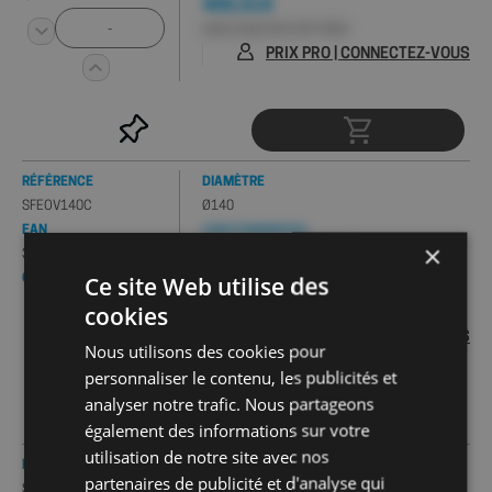
400,51€
HORS 0,03€ D'ÉCO-PART PMCB
PRIX PRO | CONNECTEZ-VOUS
RÉFÉRENCE
DIAMÈTRE
SFEOV140C
Ø140
EAN
CONDITIONNEMENT(S) :
Minimum de 1 pc , Palette de 30 pcs
×
3396045910914
PRIX / PIÈCE
Ce site Web utilise des
QUANTITÉ
413,09€
cookies
HORS 0,03€ D'ÉCO-PART PMCB
PRIX PRO | CONNECTEZ-VOUS
Nous utilisons des cookies pour
personnaliser le contenu, les publicités et
analyser notre trafic. Nous partageons
également des informations sur votre
utilisation de notre site avec nos
RÉFÉRENCE
DIAMÈTRE
partenaires de publicité et d'analyse qui
SFEOV160C
Ø160