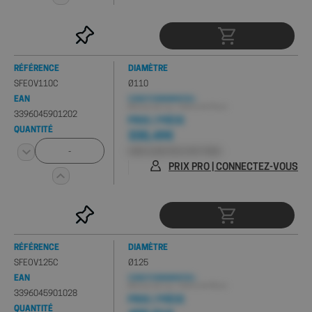
RÉFÉRENCE
DIAMÈTRE
SFEOV110C
Ø110
EAN
CONDITIONNEMENT(S) :
Minimum de 1 pc , Palette de 24 pcs
3396045901202
PRIX / PIÈCE
QUANTITÉ
330,49€
HORS 0,03€ D'ÉCO-PART PMCB
PRIX PRO | CONNECTEZ-VOUS
RÉFÉRENCE
DIAMÈTRE
SFEOV125C
Ø125
EAN
CONDITIONNEMENT(S) :
Minimum de 1 pc , Palette de 30 pcs
3396045901028
PRIX / PIÈCE
QUANTITÉ