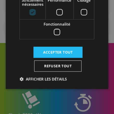
Strictement
Performance
Ciblage
nécessaires
Fonctionnalité
FAQ
ACCEPTER TOUT
REFUSER TOUT
Des conseillers
Livraison sur chantier
AFFICHER LES DÉTAILS
formés et disponibles
ou en entrepôt
Strictement nécessaires
Performance
Ciblage
Fonctionnalité