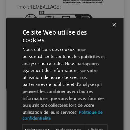
Info-tri EMBALLAGE :
×
Ce site Web utilise des
En savoir plus sur le tri de nos emballages et
de nos produits
cookies
Nous utilisons des cookies pour
Packaging
sans packaging
personnaliser le contenu, les publicités et
analyser notre trafic. Nous partageons
également des informations sur votre
Nombre par
1
utilisation de notre site avec nos
unité
partenaires de publicité et d'analyse qui
peuvent les combiner avec d'autres
Nombre par
1
informations que vous leur avez fournies
carton
ou qu'ils ont collectées lors de votre
utilisation de leurs services.
Politique de
confidentialité
Nombre par
21
palette