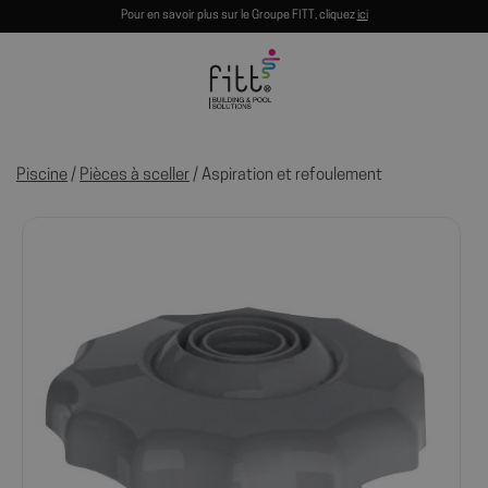
Pour en savoir plus sur le Groupe FITT, cliquez
ici
Piscine
/
Pièces à sceller
/ Aspiration et refoulement