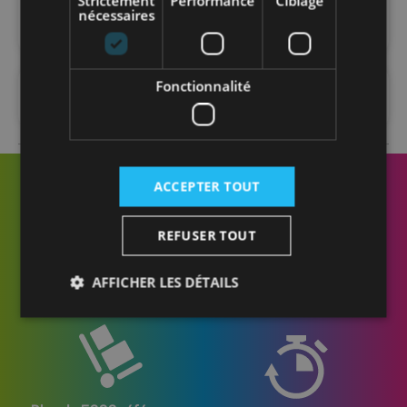
Strictement
Performance
Ciblage
nécessaires
Fonctionnalité
FAQ
ACCEPTER TOUT
REFUSER TOUT
Des conseillers
Livraison sur chantier
AFFICHER LES DÉTAILS
formés et disponibles
ou en entrepôt
Strictement nécessaires
Performance
Ciblage
Fonctionnalité