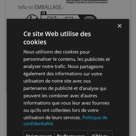
Info-tri EMBALLAGE :
×
Ce site Web utilise des
En savoir plus sur le tri de nos emballages et
de nos produits
cookies
Nous utilisons des cookies pour
Packaging
sans packaging
personnaliser le contenu, les publicités et
analyser notre trafic. Nous partageons
également des informations sur votre
Nombre par
1
utilisation de notre site avec nos
unité
partenaires de publicité et d'analyse qui
peuvent les combiner avec d'autres
Nombre par
1
informations que vous leur avez fournies
carton
ou qu'ils ont collectées lors de votre
utilisation de leurs services.
Politique de
confidentialité
Nombre par
2
palette