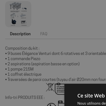
Description
FAQ
Composition du kit :
• 9 buses Élégance Venturi dont 6 rotatives et 3 orientabl
• 1 commande Piezo
• 2 aspirations (aspiration basse en option)
• 1 pompe 215M
• 1 coffret électrique
• Traversées de paroi courtes (tuyau d’air Ø20mm non four
Ce site Web 
Info-tri PRODUITS EEE :
Nous utilisons des