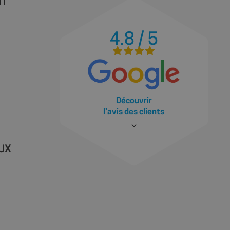
NT
ions basées sur le
tifiant à usage
variables de session
ment d'un nombre
4.8 / 5
 façon dont il est
 site, mais un bon
statut de connexion
ages.
Découvrir
l’avis des clients
ions des utilisateurs
ite Web, aidant à
ace des préférences
site.
 les sites; il peut
 nouvelle ou
AUX
ractions des
illeure analyse et
t des utilisateurs.
la première session
es des vidéos
source à partir de
 le moteur de
u moment de la
yser et améliorer les
s utilisateurs.