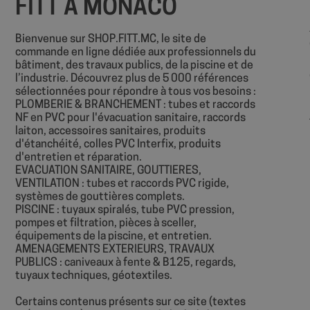
FITT À MONACO
PHPSESSID
Bienvenue sur SHOP.FITT.MC, le site de
commande en ligne dédiée aux professionnels du
bâtiment, des travaux publics, de la piscine et de
l’industrie. Découvrez plus de 5 000 références
sélectionnées pour répondre à tous vos besoins :
PLOMBERIE & BRANCHEMENT : tubes et raccords
NF en PVC pour l'évacuation sanitaire, raccords
laiton, accessoires sanitaires, produits
Nom
d'étanchéité, colles PVC Interfix, produits
Nom
d'entretien et réparation.
sbjs_session
EVACUATION SANITAIRE, GOUTTIERES,
VISITOR_INFO1_LIV
VENTILATION : tubes et raccords PVC rigide,
systèmes de gouttières complets.
PISCINE : tuyaux spiralés, tube PVC pression,
sbjs_current
__Secure-
pompes et filtration, pièces à sceller,
ROLLOUT_TOKEN
équipements de la piscine, et entretien.
AMENAGEMENTS EXTERIEURS, TRAVAUX
sbjs_first
YSC
PUBLICS : caniveaux à fente & B125, regards,
tuyaux techniques, géotextiles.
Certains contenus présents sur ce site (textes