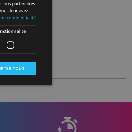
ec nos partenaires
vous leur avez
 de confidentialité
nctionnalité
EPTER TOUT
 des utilisateurs et
aires.