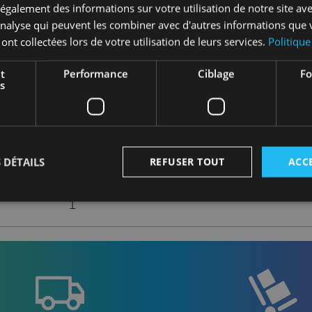
galement des informations sur votre utilisation de notre site av
'analyse qui peuvent les combiner avec d'autres informations que 
 ont collectées lors de votre utilisation de leurs services.
Politique
ts
t
Performance
Ciblage
Fo
sans packaging
s
1
 DÉTAILS
REFUSER TOUT
ACC
1
1
Strictement nécessaires
Performance
Ciblage
Fonctionnalité
nt nécessaires habilitent des fonctionnalités de base du site Web telles que la connexion
s. Le site Web ne peut pas être utilisé correctement sans les cookies strictement nécess
Fournisseur
/
Expiration
Description
Domaine