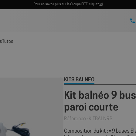
Pour en savoir plus sur le Groupe FITT, cliquez
ici
s
Tutos
KITS BALNÉO
Kit balnéo 9 bu
paroi courte
Référence : KITBALN9B
Composition du kit : • 9 buses Él