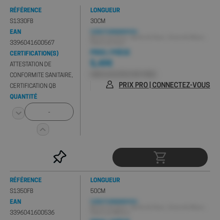
RÉFÉRENCE
LONGUEUR
S1330FB
30CM
EAN
CONDITIONNEMENT(S) :
Minimum de 10 pcs , Sachet de 10 pcs , Carton de 100 pcs ,
3396041600567
Palette de 10 pcs
PRIX / PIÈCE
CERTIFICATION(S)
5,49€
ATTESTATION DE
HORS 0,01€ D'ÉCO-PART PMCB
CONFORMITE SANITAIRE,
PRIX PRO | CONNECTEZ-VOUS
CERTIFICATION QB
QUANTITÉ
RÉFÉRENCE
LONGUEUR
S1350FB
50CM
EAN
CONDITIONNEMENT(S) :
Minimum de 10 pcs , Sachet de 10 pcs , Carton de 100 pcs ,
3396041600536
Palette de 2800 pcs