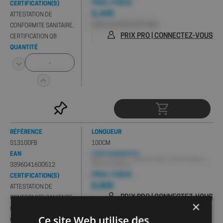
PRIX / PIÈCE
CERTIFICATION(S)
6,44€
ATTESTATION DE
HORS 0,01€ D'ÉCO-PART PMCB
CONFORMITE SANITAIRE,
PRIX PRO | CONNECTEZ-VOUS
CERTIFICATION QB
QUANTITÉ
RÉFÉRENCE
LONGUEUR
S13100FB
100CM
EAN
CONDITIONNEMENT(S) :
Minimum de 10 pcs , Sachet de 10 pcs , Carton de 30 pcs ,
3396041600512
Palette de 3200 pcs
PRIX / PIÈCE
CERTIFICATION(S)
8,80€
ATTESTATION DE
PRIX PRO | CONNECTEZ-VOUS
CONFORMITE SANITAIRE,
×
CERTIFICATION QB
Ce site Web utilise des
QUANTITÉ