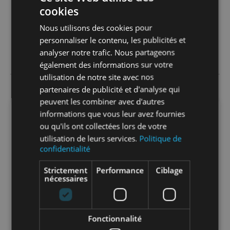
cookies
Nous utilisons des cookies pour
personnaliser le contenu, les publicités et
analyser notre trafic. Nous partageons
également des informations sur votre
utilisation de notre site avec nos
partenaires de publicité et d'analyse qui
peuvent les combiner avec d'autres
informations que vous leur avez fournies
DESCRIPTION
ou qu'ils ont collectées lors de votre
utilisation de leurs services.
Politique de
Tube tressé en acier inoxydable (7 brins) AISI
confidentialité
304 avec intérieur caoutchouc synthétique.
Applications sanitaires : robinets, chauffe
Strictement
Performance
Ciblage
nécessaires
eau, douches…
Conforme à l’Avis Technique n°717-37-
2169_V5-E1.
Température d’utilisation : 90°C.
Fonctionnalité
Info-tri PRODUITS PMCB :