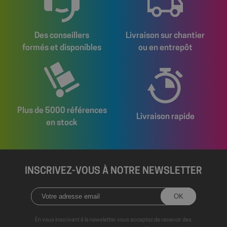
Des conseillers
Livraison sur chantier
formés et disponibles
ou en entrepôt
Plus de 5000 références
Livraison rapide
en stock
axeptio_authorized_vendors
6 mo
Axeptio
sem
shop.fitt.mc
INSCRIVEZ-VOUS À NOTRE NEWSLETTER
En vous inscrivant à la newsletter vous acceptez de recevoir des