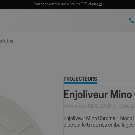
Pour en savoir plus sur le Groupe FITT, cliquez
ici
s
Tutos
PROJECTEURS
Enjoliveur Mino
Référence : SENJEVOB
Code E
Enjoliveur Mino Chroma + blanc I
plus sur le tri de nos emballages 