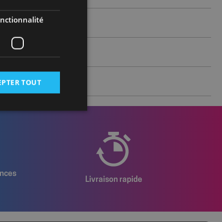
nctionnalité
EPTER TOUT
 des utilisateurs et
aires.
ences
Livraison rapide
istrer les
rnant l'utilisation
et au site de se
sateur a accepté et