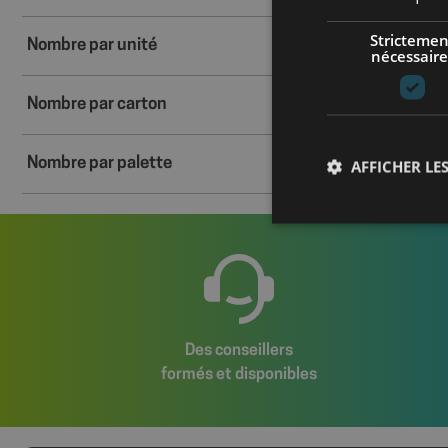
Strictemen
Nombre par unité
nécessaire
Nombre par carton
Nombre par palette
AFFICHER LES
Les cookies stricteme
la gestion des compte
Des conseillers
Nom
formés et disponibles
axeptio_cookies