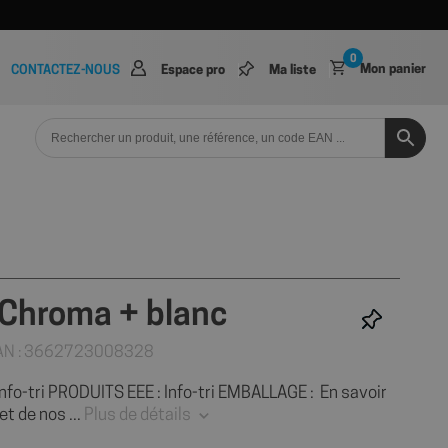
0
Mon panier
CONTACTEZ-NOUS
Espace pro
Ma liste
 Chroma + blanc
AN : 3662723008328
nfo-tri PRODUITS EEE : Info-tri EMBALLAGE : En savoir
et de nos ...
Plus de détails