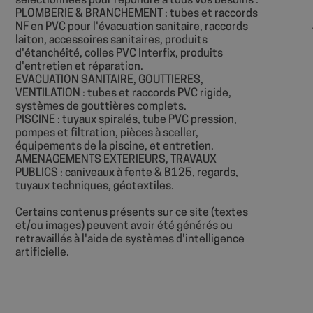
sélectionnées pour répondre à tous vos besoins :
PLOMBERIE & BRANCHEMENT : tubes et raccords
NF en PVC pour l'évacuation sanitaire, raccords
laiton, accessoires sanitaires, produits
d'étanchéité, colles PVC Interfix, produits
d'entretien et réparation.
EVACUATION SANITAIRE, GOUTTIERES,
Nom
VENTILATION : tubes et raccords PVC rigide,
Nom
systèmes de gouttières complets.
sbjs_session
PISCINE : tuyaux spiralés, tube PVC pression,
VISITOR_INFO1_LIV
pompes et filtration, pièces à sceller,
équipements de la piscine, et entretien.
AMENAGEMENTS EXTERIEURS, TRAVAUX
sbjs_current
PUBLICS : caniveaux à fente & B125, regards,
__Secure-
tuyaux techniques, géotextiles.
ROLLOUT_TOKEN
sbjs_first
YSC
Certains contenus présents sur ce site (textes
et/ou images) peuvent avoir été générés ou
retravaillés à l'aide de systèmes d'intelligence
artificielle.
sbjs_udata