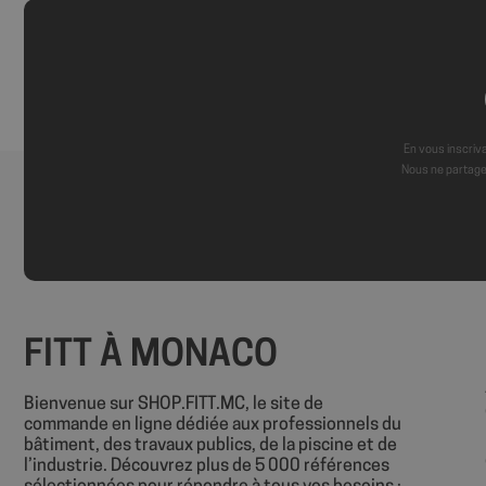
wcmca_product_han
VISITOR_PRIVACY_
En vous inscriva
Politique de confident
Nous ne partage
axeptio_authorize
axeptio_all_vendor
FITT À MONACO
_GRECAPTCHA
Bienvenue sur SHOP.FITT.MC, le site de
commande en ligne dédiée aux professionnels du
PHPSESSID
bâtiment, des travaux publics, de la piscine et de
l’industrie. Découvrez plus de 5 000 références