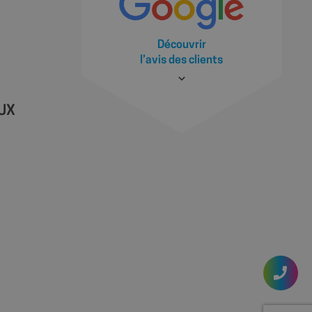
 façon dont il est
 site, mais un bon
statut de connexion
ages.
Découvrir
l’avis des clients
AUX
ions des utilisateurs
ite Web, aidant à
ace des préférences
site.
 les sites; il peut
 nouvelle ou
ractions des
illeure analyse et
t des utilisateurs.
la première session
es des vidéos
source à partir de
 le moteur de
u moment de la
yser et améliorer les
s utilisateurs.
s à l'utilisateur
gnes publicitaires et