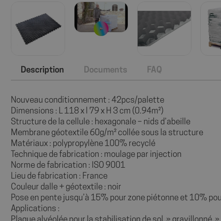
Description
Documents
FAQ
Nouveau conditionnement : 42pcs/palette
Dimensions : L 118 x l 79 x H 3 cm (0.94m²)
Structure de la cellule : hexagonale – nids d’abeille
Membrane géotextile 60g/m² collée sous la structure
Matériaux : polypropylène 100% recyclé
Technique de fabrication : moulage par injection
Norme de fabrication : ISO 9001
Lieu de fabrication : France
Couleur dalle + géotextile : noir
Pose en pente jusqu’à 15% pour zone piétonne et 10% pour
Applications :
Plaque alvéolée pour la stabilisation de sol » gravillonné »