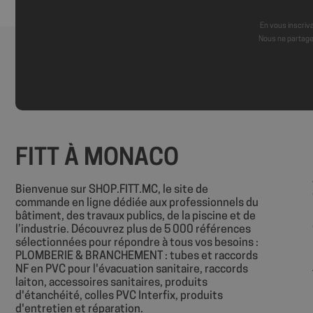
En vous inscriva
Nous ne partage
Nom
Nom
sbjs_session
VISITOR_INFO1_LIV
sbjs_current
__Secure-
FITT À MONACO
ROLLOUT_TOKEN
sbjs_first
YSC
Bienvenue sur SHOP.FITT.MC, le site de
commande en ligne dédiée aux professionnels du
bâtiment, des travaux publics, de la piscine et de
l’industrie. Découvrez plus de 5 000 références
sbjs_udata
sélectionnées pour répondre à tous vos besoins :
PLOMBERIE & BRANCHEMENT : tubes et raccords
NF en PVC pour l'évacuation sanitaire, raccords
_ga
laiton, accessoires sanitaires, produits
d'étanchéité, colles PVC Interfix, produits
d'entretien et réparation.