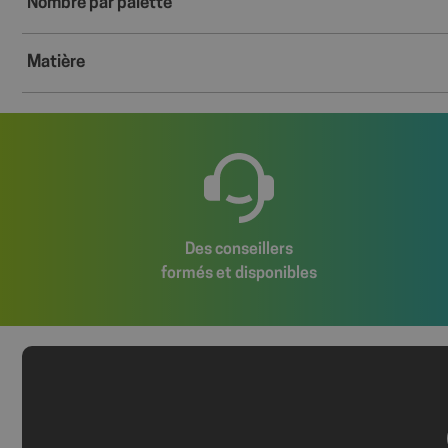
Nombre par palette
VISITOR_PRIVACY_
Matière
Politique de confident
axeptio_authorize
axeptio_all_vendor
Des conseillers
formés et disponibles
_GRECAPTCHA
PHPSESSID