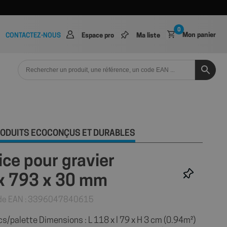
0
Mon panier
CONTACTEZ-NOUS
Espace pro
Ma liste
ODUITS ÉCOCONÇUS ET DURABLES
rice pour gravier
 x 793 x 30 mm
de EAN : 3396047840615
/palette Dimensions : L 118 x l 79 x H 3 cm (0.94m²)