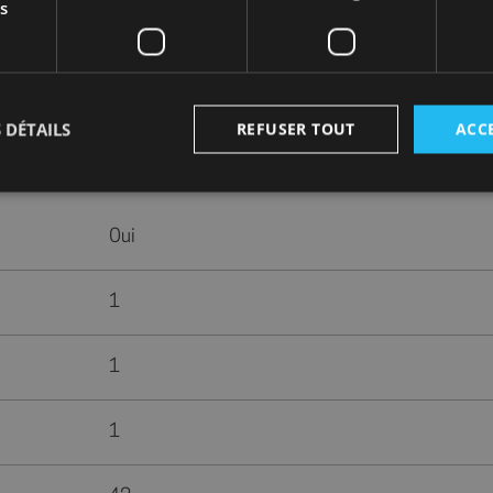
s
 DÉTAILS
REFUSER TOUT
ACC
ts
Strictement nécessaires
Oui
Performance
Ciblage
Fonctionnalité
nt nécessaires habilitent des fonctionnalités de base du site Web telles que la connexion
s. Le site Web ne peut pas être utilisé correctement sans les cookies strictement nécess
1
Fournisseur
/
Expiration
Description
Domaine
1
shop.fitt.mc
6 mois 1
Ce cookie est utilisé pour enreg
semaine
préférences des visiteurs conce
des cookies sur le site. Il perm
rappeler à quels cookies l'utili
1
consenti, assurant une meille
utilisateur tout en naviguant su
dling_fee_counter
shop.fitt.mc
2 mois 4