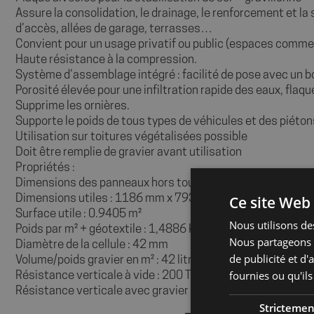
Assure la consolidation, le drainage, le renforcement et la 
d’accès, allées de garage, terrasses…
Convient pour un usage privatif ou public (espaces commer
Haute résistance à la compression.
Système d’assemblage intégré : facilité de pose avec un b
Porosité élevée pour une infiltration rapide des eaux, fl
Supprime les ornières.
Supporte le poids de tous types de véhicules et des piéton
Utilisation sur toitures végétalisées possible
Doit être remplie de gravier avant utilisation
Propriétés :
Dimensions des panneaux hors tout : 1194 mm x 800 mm
Ce site Web 
Dimensions utiles : 1186 mm x 793 mm x 30 mm
Surface utile : 0.9405 m²
Nous utilisons des
Poids par m² + géotextile : 1,4886 Kg
Nous partageons é
Diamètre de la cellule : 42 mm
de publicité et d
Volume/poids gravier en m² : 42 litres – 63 kg
fournies ou qu'ils
Résistance verticale à vide : 200 T/m²
Résistance verticale avec gravier : 650 T/m²
Strictemen