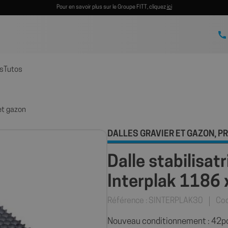
Pour en savoir plus sur le Groupe FITT, cliquez
ici
s
Tutos
 et gazon
DALLES GRAVIER ET GAZON
PR
,
Dalle stabilisat
Interplak 1186
Référence : SINTERPLAK30
Co
Nouveau conditionnement : 42pcs