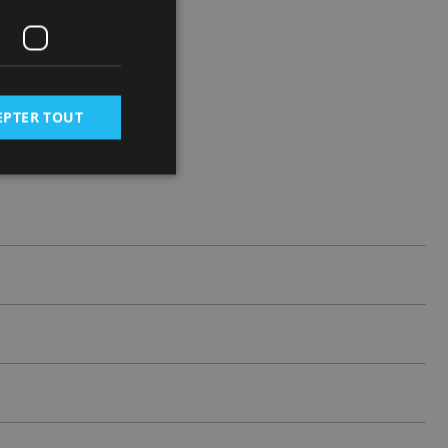
EPTER TOUT
 des utilisateurs et
aires.
istrer les
rnant l'utilisation
et au site de se
sateur a accepté et
ure expérience
r le site.