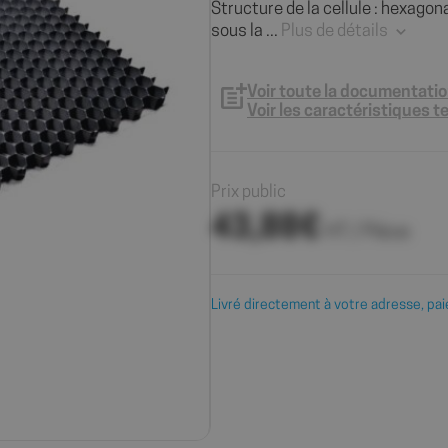
Structure de la cellule : hexago
sous la ...
Plus de détails
Voir toute la documentati
Voir les caractéristiques 
Prix public
43,88€
HT / Pièce
Livré directement à votre adresse, pai