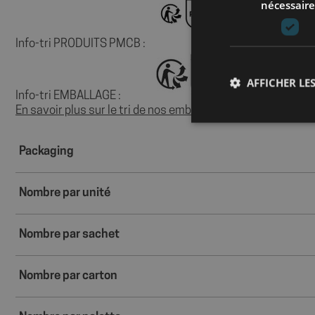
nécessaire
Info-tri PRODUITS PMCB :
AFFICHER LES
Info-tri EMBALLAGE :
En savoir plus sur le tri de nos emballages et de nos produi
Packaging
Les cookies stricteme
la gestion des compte
Nombre par unité
Nom
Nombre par sachet
axeptio_cookies
Nombre par carton
wcmca_product_han