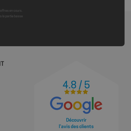
 offres en cours.
 la partie basse
ions des utilisateurs
ite Web, aidant à
ace des préférences
site.
 les sites; il peut
 nouvelle ou
ractions des
illeure analyse et
NT
t des utilisateurs.
la première session
es des vidéos
source à partir de
 le moteur de
4.8 / 5
u moment de la
yser et améliorer les
s utilisateurs.
s à l'utilisateur
gnes publicitaires et
cs - qui est une
Découvrir
ramment utilisé de
teurs uniques en
l’avis des clients
iant client. Il est