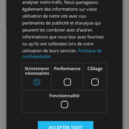
analyser notre trafic. Nous partageons
également des informations sur votre
utilisation de notre site avec nos
partenaires de publicité et d'analyse qui
En savoir plus sur le tri de nos emballages et
de nos produits
peuvent les combiner avec d'autres
informations que vous leur avez fournies
ou qu'ils ont collectées lors de votre
Packaging
sans packaging
utilisation de leurs services.
Politique de
confidentialité
Nombre par
1
Strictement
Performance
Ciblage
unité
nécessaires
Nombre par
25
carton
Fonctionnalité
Nombre par
1450
palette
ACCEPTER TOUT