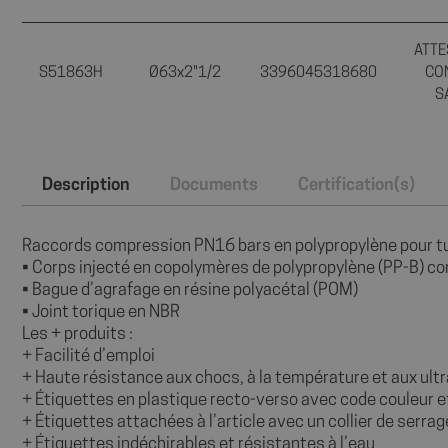
wcmca_product_han
ATTE
VISITOR_PRIVACY_
S51863H
Ø63x2"1/2
3396045318680
CO
S
Politique de confident
axeptio_authorize
Description
Documents
Certification(s)
axeptio_all_vendor
Raccords compression PN16 bars en polypropylène pour tu
• Corps injecté en copolymères de polypropylène (PP-B) con
• Bague d’agrafage en résine polyacétal (POM)
_GRECAPTCHA
• Joint torique en NBR
Les + produits :
+ Facilité d’emploi
PHPSESSID
+ Haute résistance aux chocs, à la température et aux ultr
+ Étiquettes en plastique recto-verso avec code couleur 
+ Étiquettes attachées à l’article avec un collier de serrag
+ Étiquettes indéchirables et résistantes à l’eau