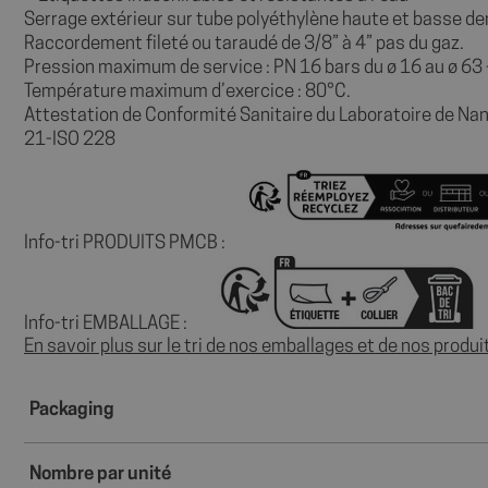
Serrage extérieur sur tube polyéthylène haute et basse de
Raccordement fileté ou taraudé de 3/8” à 4” pas du gaz.
Pression maximum de service : PN 16 bars du ø 16 au ø 63 
Température maximum d’exercice : 80°C.
Nom
Attestation de Conformité Sanitaire du Laboratoire de N
Nom
21-ISO 228
sbjs_session
VISITOR_INFO1_LIV
sbjs_current
Info-tri PRODUITS PMCB :
__Secure-
ROLLOUT_TOKEN
sbjs_first
YSC
Info-tri EMBALLAGE :
En savoir plus sur le tri de nos emballages et de nos produi
sbjs_udata
Packaging
_ga
Nombre par unité