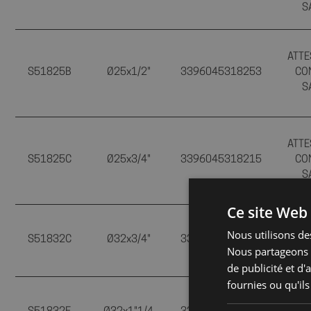
S
ATTE
S51825B
Ø25x1/2"
3396045318253
CO
S
ATTE
S51825C
Ø25x3/4"
3396045318215
CO
S
Ce site Web 
ATTE
Nous utilisons des
S51832C
Ø32x3/4"
3396045318338
CO
Nous partageons é
S
de publicité et d
fournies ou qu'ils
ATTE