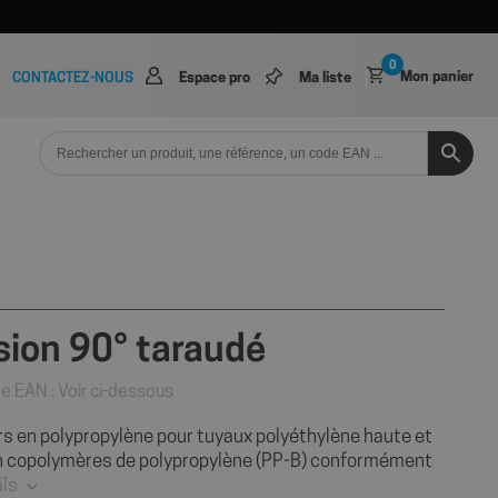
0
Mon panier
CONTACTEZ-NOUS
Espace pro
Ma liste
ion 90° taraudé
e EAN : Voir ci-dessous
 en polypropylène pour tuyaux polyéthylène haute et
en copolymères de polypropylène (PP-B) conformément
ils