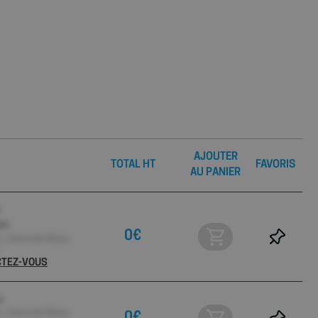
AJOUTER
TOTAL HT
FAVORIS
AU PANIER
MCB
0€
 Carton de 30 pcs ,
ECTEZ-VOUS
e
 Carton de 28 pcs ,