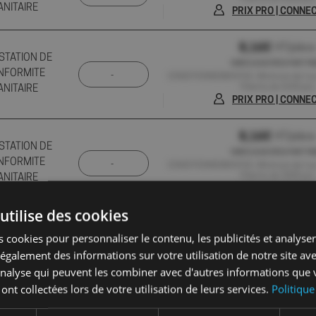
ANITAIRE
PRIX PRO | CONN
8,16€
HT/pièce
STATION DE
HORS 0,01€ D'ÉCO-PART P
NFORMITE
CONDITIONNEMENT(S) : Minimum de 1 pc ,
Palette de 4240 pcs
ANITAIRE
PRIX PRO | CONN
8,16€
HT/pièce
STATION DE
HORS 0,01€ D'ÉCO-PART P
NFORMITE
CONDITIONNEMENT(S) : Minimum de 1 pc ,
Palette de 2000 pcs
ANITAIRE
PRIX PRO | CONN
utilise des cookies
10,67€
HT/pièc
STATION DE
 cookies pour personnaliser le contenu, les publicités et analyser 
CONDITIONNEMENT(S) : Minimum de 1 pc ,
NFORMITE
Palette de 2400 pcs
galement des informations sur votre utilisation de notre site av
ANITAIRE
PRIX PRO | CONN
'analyse qui peuvent les combiner avec d'autres informations que 
 ont collectées lors de votre utilisation de leurs services.
Politique
12,32€
HT/pièc
STATION DE
CONDITIONNEMENT(S) : Minimum de 1 pc ,