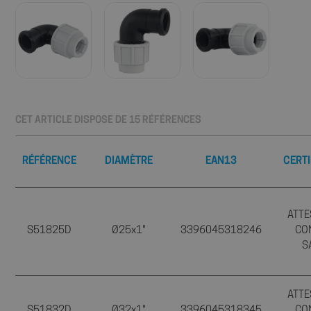
CET ARTICLE DISPOSE DE 15 RÉFÉRENCES
RÉFÉRENCE
DIAMÈTRE
EAN13
CERTI
ATTE
S51825D
Ø25x1"
3396045318246
CO
S
ATTE
S51832D
Ø32x1"
3396045318345
CO