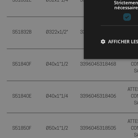
S51832E
Ø32x1"1/4
3396045318352
CO
Strictemen
nécessaire
S
ATTE
S51832B
Ø322x1/2"
3396045318321
CO
S
AFFICHER LES
ATTE
S51840F
Ø40x1"1/2
3396045318468
CO
S
Les cookies stricteme
la gestion des compte
ATTE
S51840E
Ø40x1"1/4
3396045318406
CO
Nom
S
axeptio_cookies
ATTE
S51850F
Ø50x1"1/2
3396045318505
CO
S