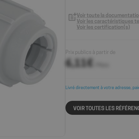
Voir toute la documentati
Voir les caractéristiques 
Voir les certification(s)
Prix publics à partir de
6,11€
/ Pièce
Livré directement à votre adresse, pai
VOIR TOUTES LES RÉFÉREN