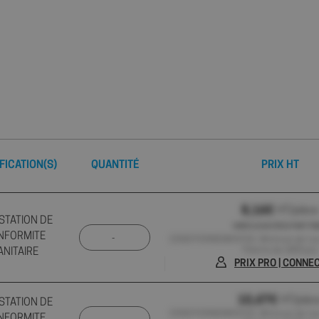
FICATION(S)
QUANTITÉ
PRIX HT
8,16€
HT/pièce
STATION DE
HORS 0,01€ D'ÉCO-PART P
NFORMITE
CONDITIONNEMENT(S) : Minimum de 1 pc ,
Palette de 1800 pcs
ANITAIRE
PRIX PRO | CONN
10,67€
HT/pièc
STATION DE
CONDITIONNEMENT(S) : Minimum de 1 pc ,
NFORMITE