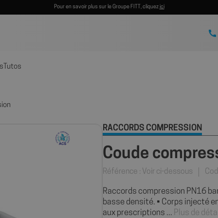
Pour en savoir plus sur le Groupe FITT, cliquez
ici
s
Tutos
sion
RACCORDS COMPRESSION
Coude compress
Référence : Voir ci-dessous
Cod
Raccords compression PN16 bars
basse densité. • Corps injecté 
aux prescriptions ...
Plus de déta