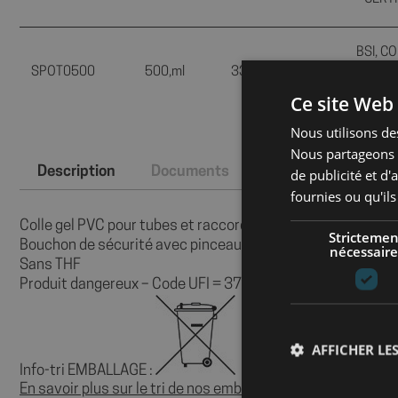
BSI, C
SPOT0500
500,ml
3396046500121
LEA
CERTI
Ce site Web 
Nous utilisons des
Nous partageons é
Description
Documents
Certification(s)
de publicité et d
fournies ou qu'ils
Colle gel PVC pour tubes et raccords PVC rigides
Strictemen
Bouchon de sécurité avec pinceau incorporé
nécessaire
Sans THF
Produit dangereux – Code UFI = 3741-E09H-400M-1XGS
AFFICHER LES
Info-tri EMBALLAGE :
En savoir plus sur le tri de nos emballages et de nos produi