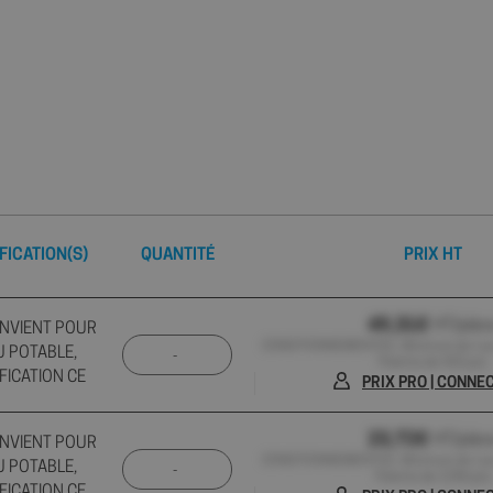
FICATION(S)
QUANTITÉ
PRIX HT
49,31€
HT/pièc
ONVIENT POUR
CONDITIONNEMENT(S) : Minimum de 1 pc ,
U POTABLE,
Palette de 432 pcs
FICATION CE
PRIX PRO | CONN
23,72€
HT/pièc
ONVIENT POUR
CONDITIONNEMENT(S) : Minimum de 1 pc ,
U POTABLE,
Palette de 1296 pcs
FICATION CE