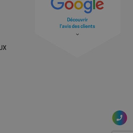
ractions des
illeure analyse et
t des utilisateurs.
Découvrir
la première session
es des vidéos
l’avis des clients
source à partir de
 le moteur de
u moment de la
yser et améliorer les
s utilisateurs.
AUX
s à l'utilisateur
gnes publicitaires et
cs - qui est une
ramment utilisé de
teurs uniques en
iant client. Il est
 pour calculer les
s rapports d'analyse
ière visite de
 référence et la
s de marketing et
eur et la migration
éliorer l'expérience