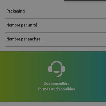
Packaging
Les cookies stricteme
la gestion des compte
Nombre par unité
Nom
Nombre par sachet
axeptio_cookies
wcmca_product_han
VISITOR_PRIVACY_
Des conseillers
Politique de confident
formés et disponibles
axeptio_authorize