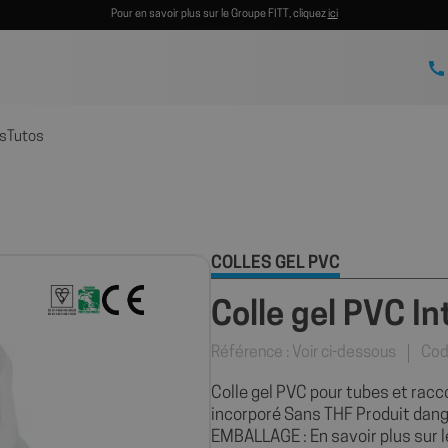
Pour en savoir plus sur le Groupe FITT, cliquez
ici
s
Tutos
COLLES GEL PVC
Colle gel PVC In
Référence : Voir ci-dessous
Cod
Colle gel PVC pour tubes et rac
incorporé Sans THF Produit dan
EMBALLAGE : En savoir plus sur le