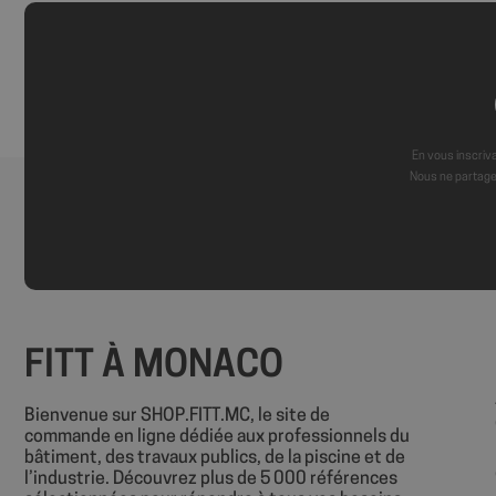
axeptio_all_vendor
_GRECAPTCHA
En vous inscriva
Nous ne partage
PHPSESSID
FITT À MONACO
Nom
Nom
Bienvenue sur SHOP.FITT.MC, le site de
commande en ligne dédiée aux professionnels du
sbjs_session
VISITOR_INFO1_LIV
bâtiment, des travaux publics, de la piscine et de
l’industrie. Découvrez plus de 5 000 références