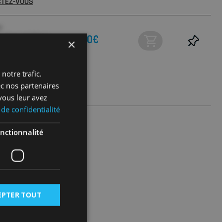
ECTEZ-VOUS
e
 Carton de 20 pcs ,
0€
×
ECTEZ-VOUS
notre trafic.
ec nos partenaires
vous leur avez
 de confidentialité
nctionnalité
EPTER TOUT