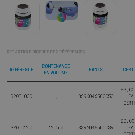
CET ARTICLE DISPOSE DE 3 RÉFÉRENCES
CONTENANCE
RÉFÉRENCE
EAN13
CERTI
EN VOLUME
BSI, C
SPOT1000
1,l
3396046500053
LEA
CERTI
BSI, C
SPOT0250
250,ml
3396046500039
LEA
CERTI