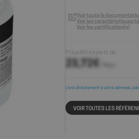
Voir toute la documentati
Voir les caractéristiques 
Voir les certification(s)
Prix publics à partir de
23,72€
/ Pièce
Livré directement à votre adresse, pai
VOIR TOUTES LES RÉFÉREN