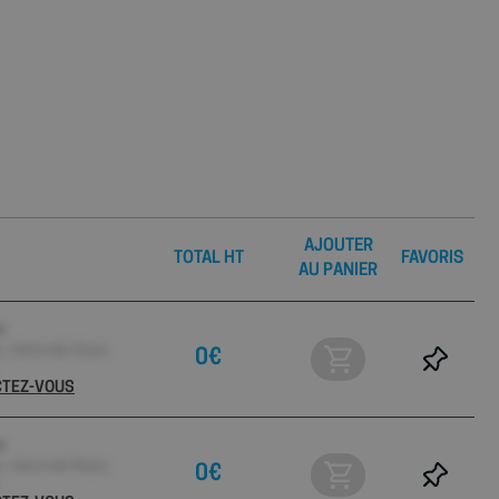
AJOUTER
TOTAL HT
FAVORIS
AU PANIER
e
 Carton de 12 pcs ,
0€
ECTEZ-VOUS
e
 Carton de 24 pcs ,
0€