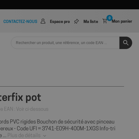
0
Mon panier
CONTACTEZ-NOUS
Espace pro
Ma liste
terfix pot
e EAN : Voir ci-dessous
cords PVC rigides Bouchon de sécurité avec pinceau
gereux - Code UFI = 3741-E09H-400M-1XGS Info-tri
 ...
Plus de détails