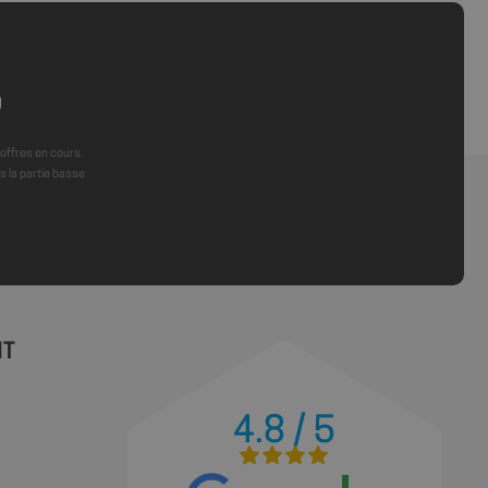
ur les différents
site.
istrer les
es utilisateurs
kies sur le site
cookie nécessaire
écuté dans le but
 offres en cours.
ques.
 la partie basse
ions basées sur le
tifiant à usage
variables de session
ment d'un nombre
 façon dont il est
 site, mais un bon
statut de connexion
ages.
NT
4.8 / 5
ions des utilisateurs
ite Web, aidant à
ace des préférences
site.
 les sites; il peut
 nouvelle ou