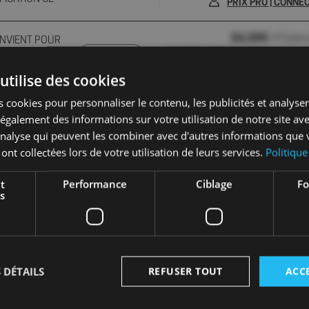
PRIX PRO | CONN
34,09€
HT/pièc
ONVIENT POUR
CONDITIONNEMENT(S) : Minimum de 1 pc ,
U POTABLE,
Palette de 840 pcs
FICATION CE
PRIX PRO | CONN
utilise des cookies
 cookies pour personnaliser le contenu, les publicités et analyser 
galement des informations sur votre utilisation de notre site av
FAQ
'analyse qui peuvent les combiner avec d'autres informations que 
 ont collectées lors de votre utilisation de leurs services.
Politique
t
Performance
Ciblage
Fo
s
 DÉTAILS
REFUSER TOUT
ACC
ts