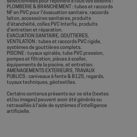
sélectionnées pour répondre à tous vos besoins :
sbjs_current
PLOMBERIE & BRANCHEMENT : tubes et raccords
__Secure-
NF en PVC pour l'évacuation sanitaire, raccords
ROLLOUT_TOKEN
laiton, accessoires sanitaires, produits
sbjs_first
YSC
d'étanchéité, colles PVC Interfix, produits
d'entretien et réparation.
EVACUATION SANITAIRE, GOUTTIERES,
VENTILATION : tubes et raccords PVC rigide,
systèmes de gouttières complets.
PISCINE : tuyaux spiralés, tube PVC pression,
sbjs_udata
pompes et filtration, pièces à sceller,
équipements de la piscine, et entretien.
AMENAGEMENTS EXTERIEURS, TRAVAUX
_ga
PUBLICS : caniveaux à fente & B125, regards,
tuyaux techniques, géotextiles.
Certains contenus présents sur ce site (textes
et/ou images) peuvent avoir été générés ou
sbjs_first_add
retravaillés à l'aide de systèmes d'intelligence
artificielle.
sbjs_migrations