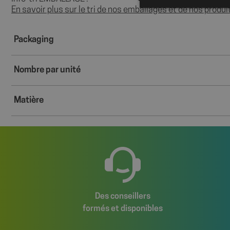
En savoir plus sur le tri de nos emballages et de nos produi
Packaging
Les cookies stricteme
la gestion des compte
Nombre par unité
Nom
axeptio_cookies
Matière
wcmca_product_han
VISITOR_PRIVACY_
Des conseillers
Politique de confident
formés et disponibles