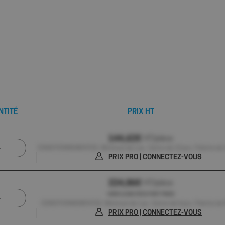
NTITÉ
PRIX HT
144,62€
HT/pièce
CONDITIONNEMENT(S) : Minimum de 1 pc , Carton de 10 pcs , Palette de 
PRIX PRO | CONNECTEZ-VOUS
224,86€
HT/pièce
HORS 0,03€ D'ÉCO-PART PMCB
CONDITIONNEMENT(S) : Minimum de 1 pc , Carton de 6 pcs , Palette de 
PRIX PRO | CONNECTEZ-VOUS