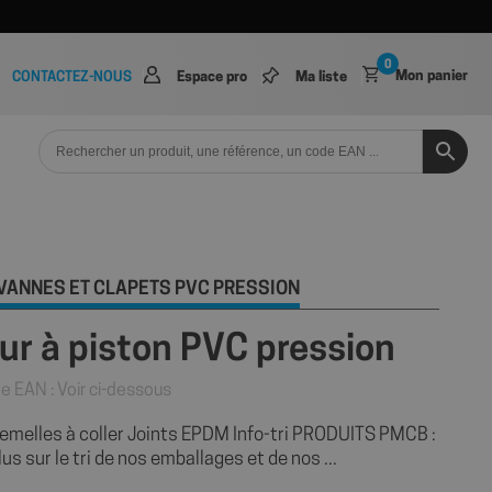
0
Mon panier
CONTACTEZ-NOUS
Espace pro
Ma liste
VANNES ET CLAPETS PVC PRESSION
our à piston PVC pression
e EAN : Voir ci-dessous
melles à coller Joints EPDM Info-tri PRODUITS PMCB :
us sur le tri de nos emballages et de nos ...