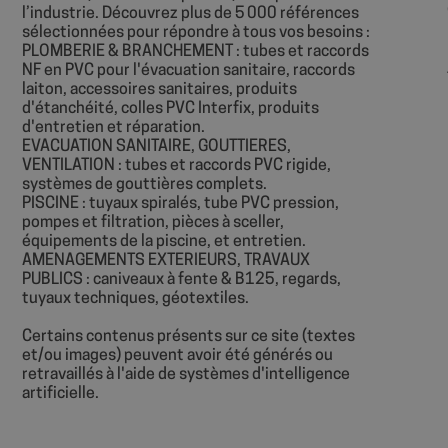
l’industrie. Découvrez plus de 5 000 références
sbjs_current
sélectionnées pour répondre à tous vos besoins :
__Secure-
PLOMBERIE & BRANCHEMENT : tubes et raccords
ROLLOUT_TOKEN
NF en PVC pour l'évacuation sanitaire, raccords
sbjs_first
laiton, accessoires sanitaires, produits
YSC
d'étanchéité, colles PVC Interfix, produits
d'entretien et réparation.
EVACUATION SANITAIRE, GOUTTIERES,
VENTILATION : tubes et raccords PVC rigide,
systèmes de gouttières complets.
sbjs_udata
PISCINE : tuyaux spiralés, tube PVC pression,
pompes et filtration, pièces à sceller,
équipements de la piscine, et entretien.
_ga
AMENAGEMENTS EXTERIEURS, TRAVAUX
PUBLICS : caniveaux à fente & B125, regards,
tuyaux techniques, géotextiles.
Certains contenus présents sur ce site (textes
et/ou images) peuvent avoir été générés ou
sbjs_first_add
retravaillés à l'aide de systèmes d'intelligence
artificielle.
sbjs_migrations