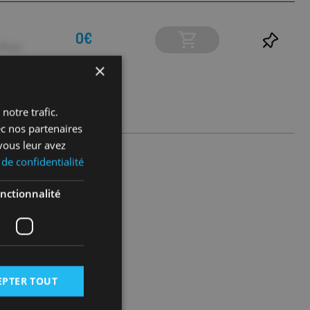
0€
96 pcs
×
notre trafic.
ec nos partenaires
vous leur avez
 de confidentialité
nctionnalité
EPTER TOUT