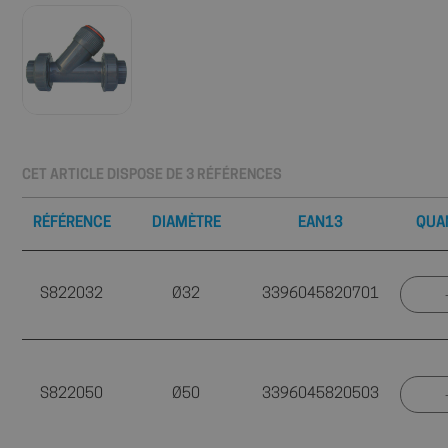
CET ARTICLE DISPOSE DE 3 RÉFÉRENCES
RÉFÉRENCE
DIAMÈTRE
EAN13
QUA
S822032
Ø32
3396045820701
S822050
Ø50
3396045820503