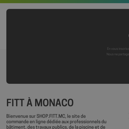
axeptio_authorize
axeptio_all_vendor
_GRECAPTCHA
En vous inscriva
PHPSESSID
Nous ne partage
FITT À MONACO
Nom
Nom
Bienvenue sur SHOP.FITT.MC, le site de
sbjs_session
commande en ligne dédiée aux professionnels du
VISITOR_INFO1_LIV
bâtiment, des travaux publics, de la piscine et de