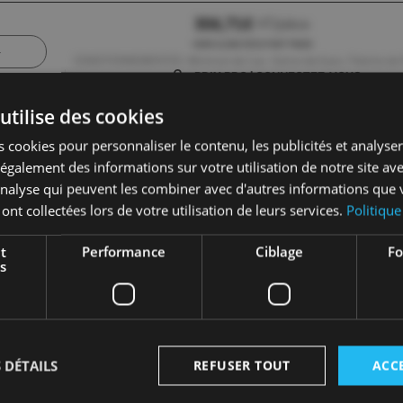
306,71€
HT/pièce
HORS 0,03€ D'ÉCO-PART PMCB
CONDITIONNEMENT(S) : Minimum de 1 pc , Carton de 6 pcs , Palette de 
PRIX PRO | CONNECTEZ-VOUS
utilise des cookies
 cookies pour personnaliser le contenu, les publicités et analyser 
galement des informations sur votre utilisation de notre site av
'analyse qui peuvent les combiner avec d'autres informations que 
 ont collectées lors de votre utilisation de leurs services.
Politique
t
Performance
Ciblage
Fo
s
 DÉTAILS
REFUSER TOUT
ACC