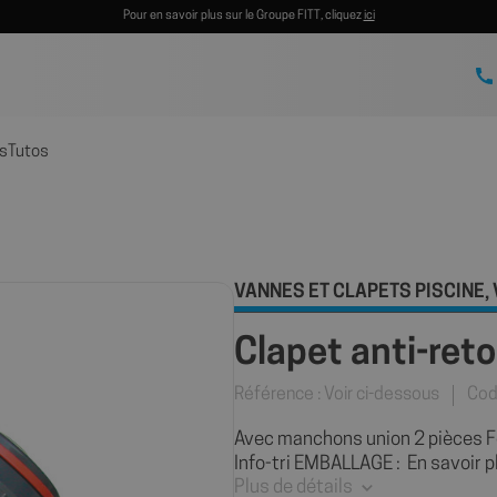
Pour en savoir plus sur le Groupe FITT, cliquez
ici
s
Tutos
VANNES ET CLAPETS PISCINE
,
Clapet anti-ret
Référence : Voir ci-dessous
Cod
Avec manchons union 2 pièces Fe
Info-tri EMBALLAGE : En savoir pl
Plus de détails