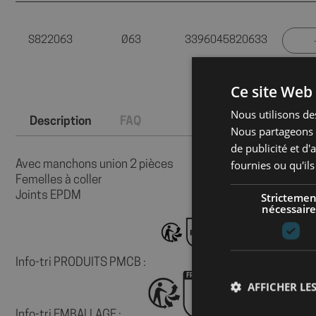
S822063
Ø63
3396045820633
Ce site Web 
Nous utilisons des
Description
FAQ
Nous partageons é
de publicité et d
fournies ou qu'ils
Avec manchons union 2 pièces
Femelles à coller
Joints EPDM
Strictemen
nécessaire
Info-tri PRODUITS PMCB :
AFFICHER LES
Info-tri EMBALLAGE :