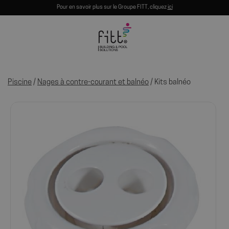
Pour en savoir plus sur le Groupe FITT, cliquez
ici
Piscine
/
Nages à contre-courant et balnéo
/ Kits balnéo