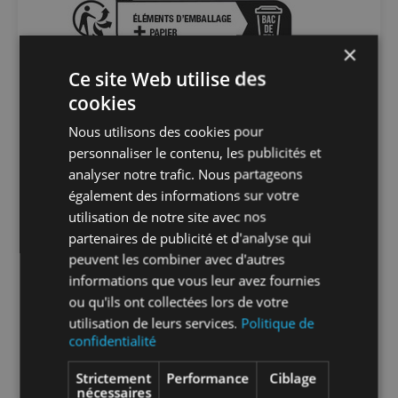
×
En savoir plus sur le tri de nos emballages et
Ce site Web utilise des
de nos produits
cookies
Packaging
sans packaging
Nous utilisons des cookies pour
personnaliser le contenu, les publicités et
analyser notre trafic. Nous partageons
Nombre par
1
également des informations sur votre
unité
utilisation de notre site avec nos
partenaires de publicité et d'analyse qui
Nombre par
1
peuvent les combiner avec d'autres
carton
informations que vous leur avez fournies
ou qu'ils ont collectées lors de votre
utilisation de leurs services.
Politique de
Nombre par
1
confidentialité
palette
Strictement
Performance
Ciblage
nécessaires