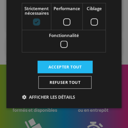
Strictement
Performance
Ciblage
Matière
inox
nécessaires
Fonctionnalité
FAQ
ACCEPTER TOUT
REFUSER TOUT
AFFICHER LES DÉTAILS
Des conseillers
Livraison sur chantier
formés et disponibles
ou en entrepôt
Strictement nécessaires
Performance
Ciblage
Fonctionnalité