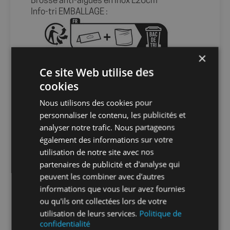
Brosse anti-algues en inox L26cm
Info-tri EMBALLAGE :
×
En savoir plus sur le tri de nos emballages et
de nos produits
Ce site Web utilise des
cookies
Packaging
Oui
Nous utilisons des cookies pour
personnaliser le contenu, les publicités et
analyser notre trafic. Nous partageons
Nombre par
1
également des informations sur votre
unité
utilisation de notre site avec nos
partenaires de publicité et d'analyse qui
Nombre par
12
peuvent les combiner avec d'autres
carton
informations que vous leur avez fournies
ou qu'ils ont collectées lors de votre
Nombre par
360
utilisation de leurs services.
Politique de
palette
confidentialité