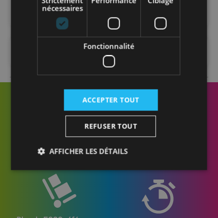
Strictement
Performance
Ciblage
nécessaires
Fonctionnalité
FAQ
ACCEPTER TOUT
REFUSER TOUT
Des conseillers
Livraison sur chantier
AFFICHER LES DÉTAILS
formés et disponibles
ou en entrepôt
Strictement nécessaires
Performance
Ciblage
Fonctionnalité