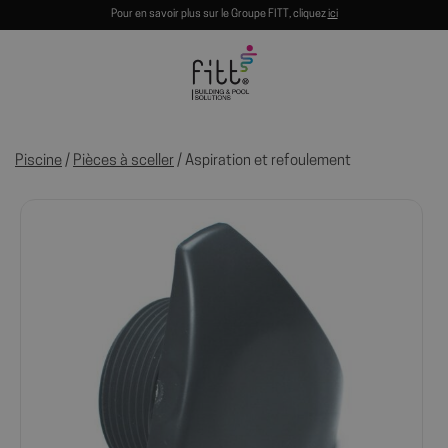
Pour en savoir plus sur le Groupe FITT, cliquez
ici
Piscine
/
Pièces à sceller
/ Aspiration et refoulement