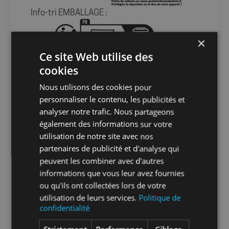
Info-tri EMBALLAGE :
×
Ce site Web utilise des
En savoir plus sur le tri de nos emballages et
de nos produits
cookies
Nous utilisons des cookies pour
Packaging
Oui
personnaliser le contenu, les publicités et
analyser notre trafic. Nous partageons
également des informations sur votre
Nombre par
1
utilisation de notre site avec nos
unité
partenaires de publicité et d'analyse qui
peuvent les combiner avec d'autres
Nombre par
1
informations que vous leur avez fournies
carton
ou qu'ils ont collectées lors de votre
utilisation de leurs services.
Politique de
confidentialité
Nombre par
3
palette