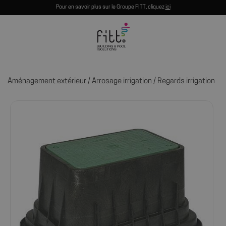
Pour en savoir plus sur le Groupe FITT, cliquez
ici
Aménagement extérieur
/
Arrosage irrigation
/ Regards irrigation