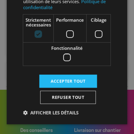
utilisation de leurs services.
Politique de
Nombre par
1
confidentialité
carton
Strictement
Performance
Ciblage
nécessaires
Nombre par
10
palette
Fonctionnalité
FAQ
ACCEPTER TOUT
REFUSER TOUT
AFFICHER LES DÉTAILS
Des conseillers
Livraison sur chantier