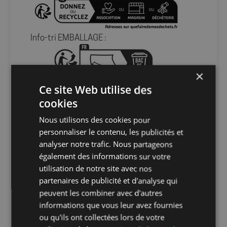
Info-tri EMBALLAGE :
×
En savoir plus sur le tri de nos emballages et
Ce site Web utilise des
de nos produits
cookies
Nous utilisons des cookies pour
Packaging
sans packaging
personnaliser le contenu, les publicités et
analyser notre trafic. Nous partageons
Nombre par
1
également des informations sur votre
unité
utilisation de notre site avec nos
partenaires de publicité et d'analyse qui
peuvent les combiner avec d'autres
Nombre par
1
informations que vous leur avez fournies
sachet
ou qu'ils ont collectées lors de votre