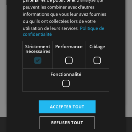
peuvent les combiner avec d'autres
informations que vous leur avez fournies
ou qu'ils ont collectées lors de votre
utilisation de leurs services.
Politique de
SUR MESURE
confidentialité
Tube PE100 AEP NF114 lignes
Strictement
Performance
Ciblage
nécessaires
bleues eau potable
Prix public
Fonctionnalité
--,-- €
HT / Pièce
CONNECTEZ-VOUS
ACCEPTER TOUT
REFUSER TOUT
INSCRIVEZ-VOUS À NOTRE NEWSLETTER