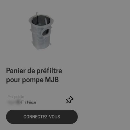
statut de connexion
ages.
ions des utilisateurs
ite Web, aidant à
ace des préférences
site.
 les sites; il peut
 nouvelle ou
ractions des
illeure analyse et
t des utilisateurs.
Panier de préfiltre
la première session
es des vidéos
pour pompe MJB
source à partir de
 le moteur de
u moment de la
yser et améliorer les
s utilisateurs.
Prix public
--,-- €
HT / Pièce
s à l'utilisateur
gnes publicitaires et
CONNECTEZ-VOUS
cs - qui est une
ramment utilisé de