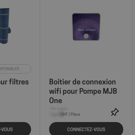
ISPONIBLES
r filtres
Boitier de connexion
wifi pour Pompe MJB
One
Prix public
--,-- €
HT / Pièce
-VOUS
CONNECTEZ-VOUS