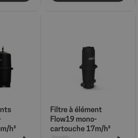
ents
Filtre à élément
-
Flow19 mono-
4m/h³
cartouche 17m/h³
Prix public