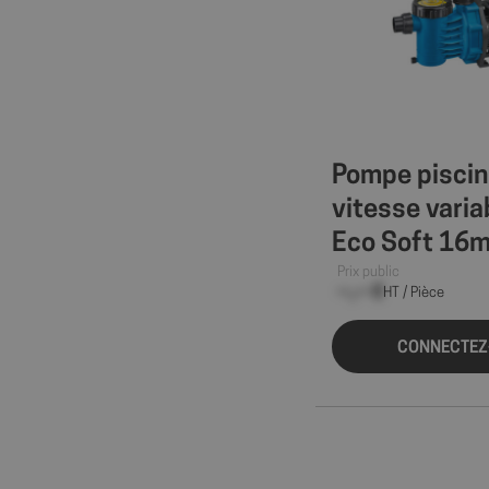
wcmca_product_han
VISITOR_PRIVACY_
Politique de confident
Pompe piscin
axeptio_authorize
vitesse varia
Eco Soft 16m
axeptio_all_vendor
Prix public
--,-- €
HT / Pièce
_GRECAPTCHA
CONNECTEZ
PHPSESSID