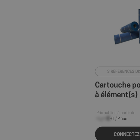
3 RÉFÉRENCES D
Cartouche pou
à élément(s)
Prix publics à partir de
--,-- €
HT / Pièce
CONNECTEZ