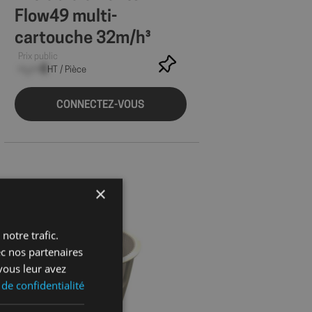
Flow49 multi-
cartouche 32m/h³
Prix public
--,-- €
HT / Pièce
CONNECTEZ-VOUS
×
notre trafic.
ec nos partenaires
vous leur avez
 de confidentialité