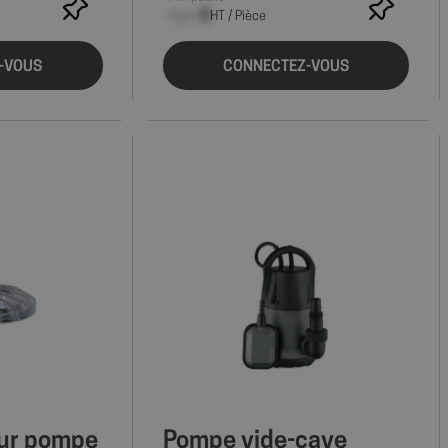
--,-- €
HT / Pièce
-VOUS
CONNECTEZ-VOUS
our pompe
Pompe vide-cave