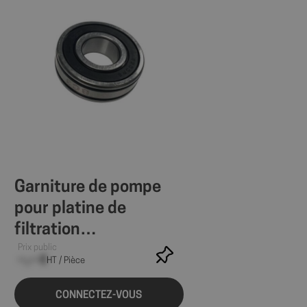
Garniture de pompe
pour platine de
filtration
Ø400/450/500/600
Prix public
--,-- €
HT / Pièce
CONNECTEZ-VOUS