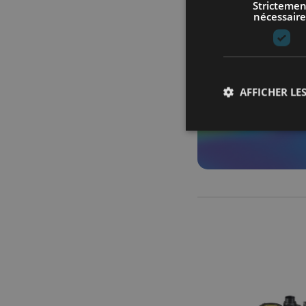
Strictemen
nécessaire
AFFICHER LES
Les cookies stricteme
la gestion des compte
Nom
axeptio_cookies