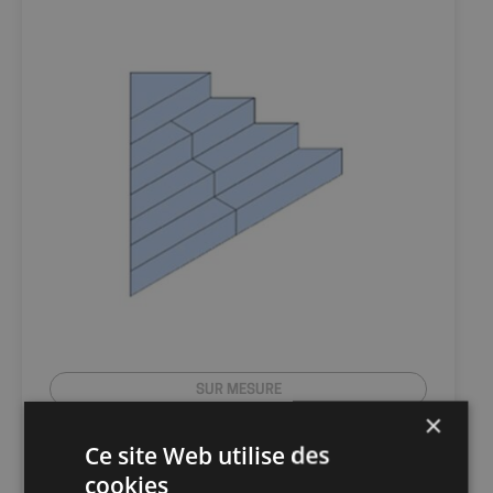
SUR MESURE
×
Escaliers d’angle pour piscine
Ce site Web utilise des
cookies